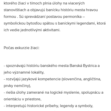
ktorého žiaci v tímoch plnia úlohy na viacerých
stanovištiach a objavujú banícku históriu mesta hravou
formou . Sú sprevádzaní postavou permoníka –
symbolickou bytosťou spätou s baníckymi legendami, ktorá
ich vedie jednotlivými aktivitami.
Počas exkurzie žiaci:
- spoznávajú históriu banského mesta Banská Bystrica a
jeho významné lokality,
- rozvíjajú jazykové kompetencie (slovenčina, angličtina,
prvky nemčiny),
- riešia úlohy zamerané na logické myslenie, spoluprácu a
orientáciu v priestore,
- interpretujú historické príbehy, legendy a symboly,