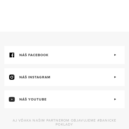
NÁŠ FACEBOOK
NÁŠ INSTAGRAM
NÁŠ YOUTUBE
AJ VĎAKA NAŠIM PARTNEROM OBJAVUJEME #BANICKE
POKLADY