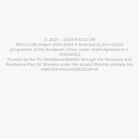
© 2021 – 2024 INCULTUM
INCULTUM project 2021-2024 is financed by the H2020
programme of the European Union under Grant Agreement n.
101004552
Funded by the EU NextGenerationEU through the Recovery and
Resilience Plan for Slovakia under the project Banícke poklady No.
09I01-03-V04-00051/2024/VA