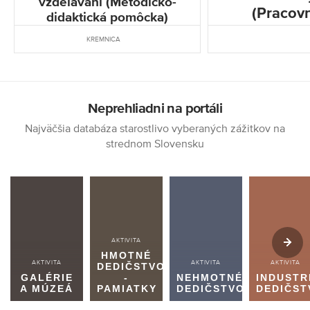
vzdelávaní (Metodicko-
(Pracovn
didaktická pomôcka)
KREMNICA
Neprehliadni na portáli
Najväčšia databáza starostlivo vyberaných zážitkov na
strednom Slovensku
AKTIVITA
HMOTNÉ
AKTIVITA
AKTIVITA
AKTIVITA
DEDIČSTVO
GALÉRIE
-
NEHMOTNÉ
INDUSTR
A MÚZEÁ
PAMIATKY
DEDIČSTVO
DEDIČST