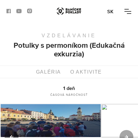
SK
VZDELÁVANIE
AKTIVITY
Potulky s permoníkom (Edukačná
exkurzia)
TRASY
ČLÁNKY
GALÉRIA
O AKTIVITE
BANSKÁ BYSTRICA
1 deň
ČASOVÁ NÁROČNOSŤ
BANSKÁ ŠTIAVNICA
KREMNICA