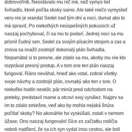
dobrovoľník. Neostávalo mu nič iné, než vymys lieť
švihadlo, ktoré počíta skoky samo. Ale také niečo vymyslieť
veru nie je sranda! Sedel nad tým dni a noci, dumal ako to
má spraviť. Po niekoľkých neúspešných pokusoch už
naozaj pochyboval, či sa mu to podarí. Jednej noci sa mu
prisnil čudný sen. Sedel za svojím písacím strojom a zas a
znova sa snažil zostrojiť dokonalý plán švihadla.
Nepamätal si to presne, ale zdalo sa mu, akoby mu nie kto
rozprával presný postup. A v tom sne ten plán naozaj
fungoval. Ráno neváhal, hneď ako vstal, zobral všetky
svoje návrhy a zostrojil plán, rovnaký ako ten v sne. O
niekoľko hodín neskôr, pár minút pred odchodom na
preteky, predstavil mame a otcovi svoj vynález. Najprv sa
im to zdalo smiešne, veď ako by mohla nejaká šnúra
počítať skoky? No akonáhle ho vyskúšali, ostali v nemom
úžase. Ono naozaj fungovalo! Síce zo začiatku rodičia
neboli nadšení, že sa ich syn vydal inou cestou, ale boli