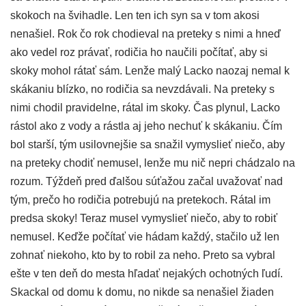
skokoch na švihadle. Len ten ich syn sa v tom akosi
nenašiel. Rok čo rok chodieval na preteky s nimi a hneď
ako vedel roz právať, rodičia ho naučili počítať, aby si
skoky mohol rátať sám. Lenže malý Lacko naozaj nemal k
skákaniu blízko, no rodičia sa nevzdávali. Na preteky s
nimi chodil pravidelne, rátal im skoky. Čas plynul, Lacko
rástol ako z vody a rástla aj jeho nechuť k skákaniu. Čím
bol starší, tým usilovnejšie sa snažil vymyslieť niečo, aby
na preteky chodiť nemusel, lenže mu nič nepri chádzalo na
rozum. Týždeň pred ďalšou súťažou začal uvažovať nad
tým, prečo ho rodičia potrebujú na pretekoch. Rátal im
predsa skoky! Teraz musel vymyslieť niečo, aby to robiť
nemusel. Keďže počítať vie hádam každý, stačilo už len
zohnať niekoho, kto by to robil za neho. Preto sa vybral
ešte v ten deň do mesta hľadať nejakých ochotných ľudí.
Skackal od domu k domu, no nikde sa nenašiel žiaden