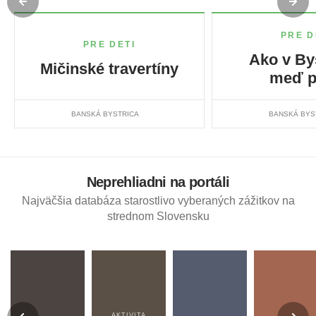
PRE D
PRE DETI
Ako v Bys
Mičinské travertíny
meď pr
BANSKÁ BYSTRICA
BANSKÁ BYS
Neprehliadni na portáli
Najväčšia databáza starostlivo vyberaných zážitkov na
strednom Slovensku
AKTIVITA