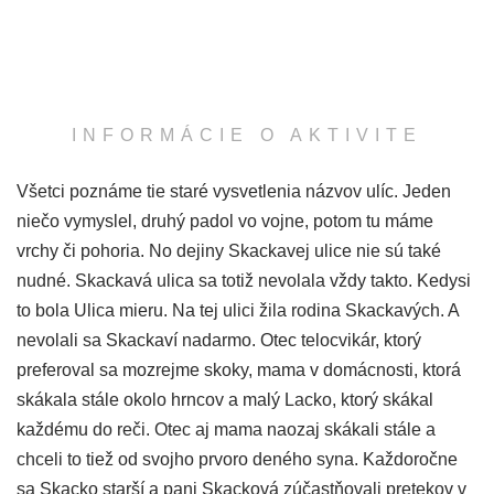
INFORMÁCIE O AKTIVITE
Všetci poznáme tie staré vysvetlenia názvov ulíc. Jeden
niečo vymyslel, druhý padol vo vojne, potom tu máme
vrchy či pohoria. No dejiny Skackavej ulice nie sú také
nudné. Skackavá ulica sa totiž nevolala vždy takto. Kedysi
to bola Ulica mieru. Na tej ulici žila rodina Skackavých. A
nevolali sa Skackaví nadarmo. Otec telocvikár, ktorý
preferoval sa mozrejme skoky, mama v domácnosti, ktorá
skákala stále okolo hrncov a malý Lacko, ktorý skákal
každému do reči. Otec aj mama naozaj skákali stále a
chceli to tiež od svojho prvoro deného syna. Každoročne
sa Skacko starší a pani Skacková zúčastňovali pretekov v