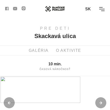
SK
PRE DETI
AKTIVITY
Skackavá ulica
TRASY
GALÉRIA
O AKTIVITE
ČLÁNKY
10 min.
BANSKÁ BYSTRICA
ČASOVÁ NÁROČNOSŤ
BANSKÁ ŠTIAVNICA
KREMNICA