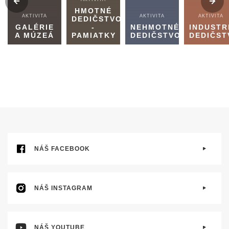
HMOTNÉ
AKTIVITA
AKTIVITA
AKTIVITA
DEDIČSTVO
GALÉRIE
-
NEHMOTNÉ
INDUSTR
A MÚZEÁ
PAMIATKY
DEDIČSTVO
DEDIČST
NÁŠ FACEBOOK
NÁŠ INSTAGRAM
NÁŠ YOUTUBE