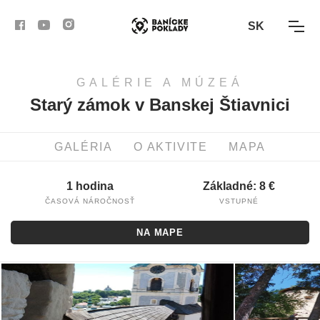
SK
GALÉRIE A MÚZEÁ
AKTIVITY
Starý zámok v Banskej Štiavnici
TRASY
GALÉRIA
O AKTIVITE
MAPA
ČLÁNKY
1 hodina
Základné: 8 €
BANSKÁ BYSTRICA
ČASOVÁ NÁROČNOSŤ
VSTUPNÉ
NA MAPE
BANSKÁ ŠTIAVNICA
KREMNICA