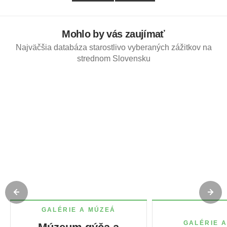
GPS: 48.27335, 18.53284
Mohlo by vás zaujímať
Najväčšia databáza starostlivo vyberaných zážitkov na
strednom Slovensku
GALÉRIE A MÚZEÁ
GALÉRIE 