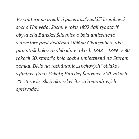
Vo vnútornom areáli si pozornosť zaslúži brondzová
socha Honvéda. Sochu v roku 1899 dali vyhotoviť
obyvatelia Banskej Štiavnice a bola umiestnená
v priestore pred dedičnou štôlňou Glanzenberg ako
pamätník bojov za slobodu v rokoch 1848 – 1849. V 30.
rokoch 20. storočia bola socha umiestnená na Starom
zámku. Dielo na rozháňanie „snehových“ oblakov
vyhotovil Július Sokol z Banskej Štiavnice v 30. rokoch
20. storočia. Slúži ako rekvizita salamandrových
sprievodov.