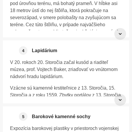
hrobe na cintoríne v Banskej Štiavnici.
pod úrovňou terénu, má bohatý prameň. V hĺbke asi
malými oknami, hlinenou podlahou a pripútaní
18 metrov ústí do nej štôlňa, ktorá pokračuje na
železnými okovami.
severozápad, v smere polobašty na zvyšujúcom sa
GPS: 48.27335, 18.53284
V starých protokoloch štiavnického banského súdu
teréne. Cez túto štôlňu, v prípade najväčšieho
bola bašta posmešne nazývaná HIMMELREICH (ríša
nebezpečenstva, mohli utečenci zdržujúci sa v zámku
nebeská), pretože sa tradovalo, že osobu, ktorá sa
ľahko opustiť pevnosť. Po vyčerpávaní vody mohla
tam dostane, čaká len smrť.
teda slúžiť štôlňa ako záchranná úniková chodba.
Lapidárium
4
Studňa má bohatý prameň, preto by sa v krátkom
čase po ich odchode bola znova naplnila vodou
V 20. rokoch 20. Storočia začal kusód a riaditeľ
a zabránila ich prenasledovaniu.
múzea, prof. Vojtech Baker, zriaďovať vo vnútornom
nádvorí hradu lapidárium.
Vzácne sú kamenné krstiteľnice z 13. Storočia, 15.
GPS: 48.27335, 18.53284
GPS: 48.27335, 18.53284
Storočia a z roku 1559. Zbytky portálov z 13. Storočia,
okenných rámov, špaliet z románskeho obdobia
kostola, pamätné dosky, gotické, renesančné,
barokové, pochádzajúce z cintorína na Fraunbergu,
Barokové kamenné sochy
5
zo Starého zámku, Štiavnických baní, Banskej Belej,
Expozícia barokovej plastiky v priestoroch vojenskej
z verejných budov, z obytných meštianskych domov,