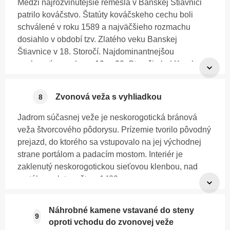
Medzi najrozvinutejšie remeslá v Banskej Štiavnici
polychrómované kartuše s erbami – erb Banského
GPS: 48.27335, 18.53284
patrilo kováčstvo. Štatúty kováčskeho cechu boli
eráru, cisársky habsburský a Lotrinsko – toskánsky
schválené v roku 1589 a najväčšieho rozmachu
erb a erb mesta Banská Štiavnica, na ktorom sú
dosiahlo v období tzv. Zlatého veku Banskej
zobrazené dve jašterice. Mestský erb vznikol na
Štiavnice v 18. Storočí. Najdominantnejšou
základe povesti, ktorá opisuje pastiera pasúceho
osobnosťou prelomu 19. a 20. Storočia bol Karol
stádo a vidiaceho spod kameňa vyliezť dve jašterice.
Fizély, ktorého dieľňa vytvorila takmer všetky
Jedna bola zlatá a druhá strieborná. Po zdvihnutí
významné kováčske práce v meste (napr. areál
kameňa našiel zlato a striebro.
Zvonová veža s vyhliadkou
8
Baníckej akadémie, vstupné brány do cintorínov,
náhrobné kríže, mrežové brány domov).
Jadrom súčasnej veže je neskorogotická bránová
veža štvorcového pôdorysu. Prízemie tvorilo pôvodný
Expozícia sa nachádza na troch poschodiach
GPS: 48.27335, 18.53284
prejazd, do ktorého sa vstupovalo na jej východnej
Severnej veže (kováčsky mech z 18. storočia,
strane portálom a padacím mostom. Interiér je
zámočnícke výrobky, okenné mreže, vývesné štíty,
zaklenutý neskorogotickou sieťovou klenbou, nad
banské závesné váhy, lampy, svietniky, nástrešníky,
portálom s letopočtom 1482.
atď.), a jej súčasťou sú aj nainštalované náhrobné
kované a liatinové kríže z obdobia 18. – 20. storočia.
Počas renesančnej prestavby bolo dodatočne medzi
Náhrobné kamene vstavané do steny
portálmi prvého poschodia vysekané v hrúbke múra
Pozoruhodný je napr. náhrobník pseudogotického
9
oproti vchodu do zvonovej veže
neskorogotickej západnej steny veže schodisko.
tvaru s 5 liatinovými stĺpikmi Františka Schillingera,