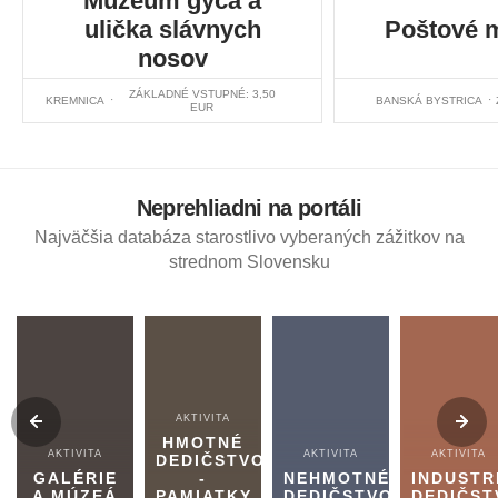
Múzeum gýča a
ulička slávnych
Poštové 
nosov
ZÁKLADNÉ VSTUPNÉ: 3,50
KREMNICA
BANSKÁ BYSTRICA
EUR
Neprehliadni na portáli
Najväčšia databáza starostlivo vyberaných zážitkov na
strednom Slovensku
AKTIVITA
HMOTNÉ
AKTIVITA
AKTIVITA
AKTIVITA
DEDIČSTVO
GALÉRIE
-
NEHMOTNÉ
INDUSTR
A MÚZEÁ
PAMIATKY
DEDIČSTVO
DEDIČST