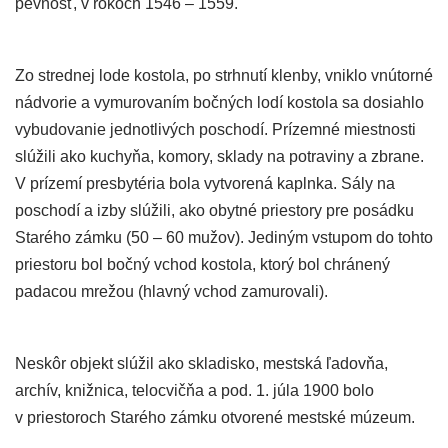
pevnosť, v rokoch 1546 – 1559.
Zo strednej lode kostola, po strhnutí klenby, vniklo vnútorné
nádvorie a vymurovaním bočných lodí kostola sa dosiahlo
vybudovanie jednotlivých poschodí. Prízemné miestnosti
slúžili ako kuchyňa, komory, sklady na potraviny a zbrane.
V prízemí presbytéria bola vytvorená kaplnka. Sály na
poschodí a izby slúžili, ako obytné priestory pre posádku
Starého zámku (50 – 60 mužov). Jediným vstupom do tohto
priestoru bol bočný vchod kostola, ktorý bol chránený
padacou mrežou (hlavný vchod zamurovali).
Neskôr objekt slúžil ako skladisko, mestská ľadovňa,
archív, knižnica, telocvičňa a pod. 1. júla 1900 bolo
v priestoroch Starého zámku otvorené mestské múzeum.