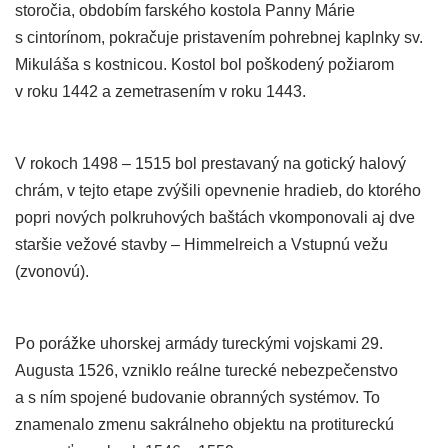
storočia, obdobím farského kostola Panny Márie
s cintorínom, pokračuje pristavením pohrebnej kaplnky sv.
Mikuláša s kostnicou. Kostol bol poškodený požiarom
v roku 1442 a zemetrasením v roku 1443.
V rokoch 1498 – 1515 bol prestavaný na gotický halový
chrám, v tejto etape zvýšili opevnenie hradieb, do ktorého
popri nových polkruhových baštách vkomponovali aj dve
staršie vežové stavby – Himmelreich a Vstupnú vežu
(zvonovú).
Po porážke uhorskej armády tureckými vojskami 29.
Augusta 1526, vzniklo reálne turecké nebezpečenstvo
a s ním spojené budovanie obranných systémov. To
znamenalo zmenu sakrálneho objektu na protitureckú