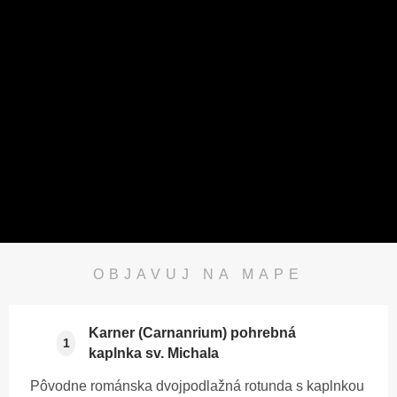
OBJAVUJ NA MAPE
Karner (Carnanrium) pohrebná
1
kaplnka sv. Michala
Pôvodne románska dvojpodlažná rotunda s kaplnkou