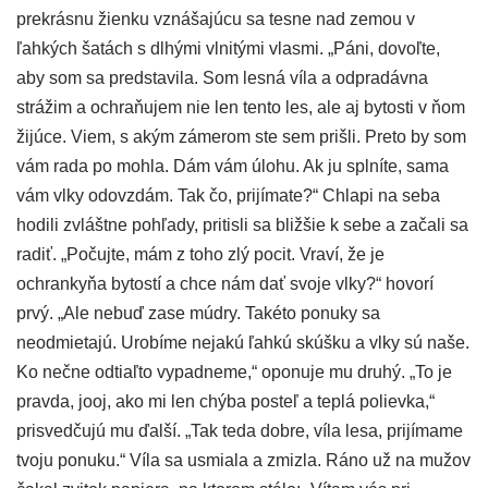
prekrásnu žienku vznášajúcu sa tesne nad zemou v
ľahkých šatách s dlhými vlnitými vlasmi. „Páni, dovoľte,
aby som sa predstavila. Som lesná víla a odpradávna
strážim a ochraňujem nie len tento les, ale aj bytosti v ňom
žijúce. Viem, s akým zámerom ste sem prišli. Preto by som
vám rada po mohla. Dám vám úlohu. Ak ju splníte, sama
vám vlky odovzdám. Tak čo, prijímate?“ Chlapi na seba
hodili zvláštne pohľady, pritisli sa bližšie k sebe a začali sa
radiť. „Počujte, mám z toho zlý pocit. Vraví, že je
ochrankyňa bytostí a chce nám dať svoje vlky?“ hovorí
prvý. „Ale nebuď zase múdry. Takéto ponuky sa
neodmietajú. Urobíme nejakú ľahkú skúšku a vlky sú naše.
Ko nečne odtiaľto vypadneme,“ oponuje mu druhý. „To je
pravda, jooj, ako mi len chýba posteľ a teplá polievka,“
prisvedčujú mu ďalší. „Tak teda dobre, víla lesa, prijímame
tvoju ponuku.“ Víla sa usmiala a zmizla. Ráno už na mužov