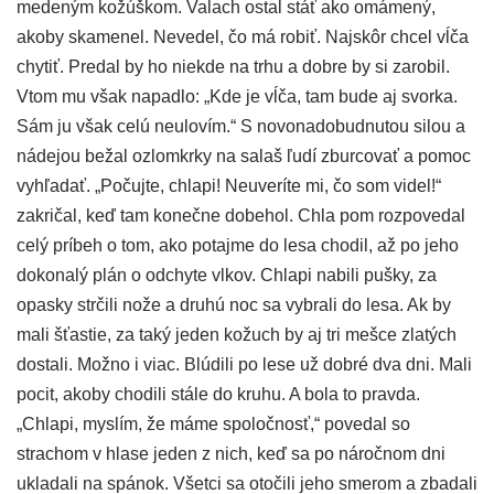
medeným kožúškom. Valach ostal stáť ako omámený,
akoby skamenel. Nevedel, čo má robiť. Najskôr chcel vĺča
chytiť. Predal by ho niekde na trhu a dobre by si zarobil.
Vtom mu však napadlo: „Kde je vĺča, tam bude aj svorka.
Sám ju však celú neulovím.“ S novonadobudnutou silou a
nádejou bežal ozlomkrky na salaš ľudí zburcovať a pomoc
vyhľadať. „Počujte, chlapi! Neuveríte mi, čo som videl!“
zakričal, keď tam konečne dobehol. Chla pom rozpovedal
celý príbeh o tom, ako potajme do lesa chodil, až po jeho
dokonalý plán o odchyte vlkov. Chlapi nabili pušky, za
opasky strčili nože a druhú noc sa vybrali do lesa. Ak by
mali šťastie, za taký jeden kožuch by aj tri mešce zlatých
dostali. Možno i viac. Blúdili po lese už dobré dva dni. Mali
pocit, akoby chodili stále do kruhu. A bola to pravda.
„Chlapi, myslím, že máme spoločnosť,“ povedal so
strachom v hlase jeden z nich, keď sa po náročnom dni
ukladali na spánok. Všetci sa otočili jeho smerom a zbadali