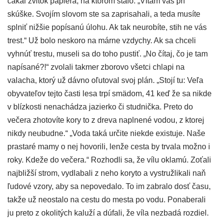
čakal zvitok papiera, na ktorom stálo: „Vítam vás pri
skúške. Svojím slovom ste sa zaprisahali, a teda musíte
splniť nižšie popísanú úlohu. Ak tak neurobíte, stih ne vás
trest.“ Už bolo neskoro na márne vzdychy. Ak sa chceli
vyhnúť trestu, museli sa do toho pustiť. „No čítaj, čo je tam
napísané?!“ zvolali takmer zborovo všetci chlapi na
valacha, ktorý už dávno oľutoval svoj plán. „Stojí tu: Veľa
obyvateľov tejto časti lesa trpí smädom, 41 keď že sa nikde
v blízkosti nenachádza jazierko či studnička. Preto do
večera zhotovíte kory to z dreva naplnené vodou, z ktorej
nikdy neubudne.“ „Voda taká určite niekde existuje. Naše
prastaré mamy o nej hovorili, lenže cesta by trvala možno i
roky. Kdeže do večera.“ Rozhodli sa, že vílu oklamú. Zoťali
najbližší strom, vydlabali z neho koryto a vystružlikali naň
ľudové vzory, aby sa nepovedalo. To im zabralo dosť času,
takže už neostalo na cestu do mesta po vodu. Ponaberali
ju preto z okolitých kaluží a dúfali, že víla nezbadá rozdiel.