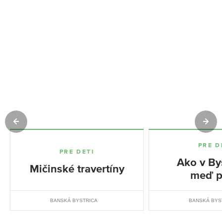
PRE D
PRE DETI
Ako v Bys
Mičinské travertíny
meď pr
BANSKÁ BYSTRICA
BANSKÁ BYS