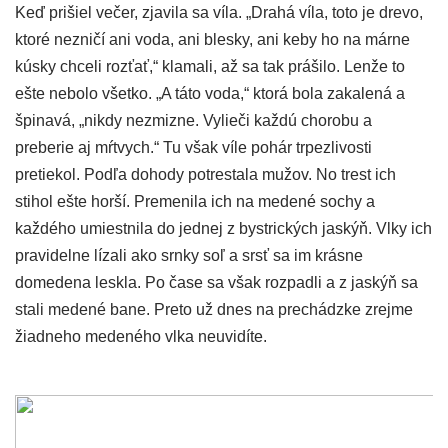
Keď prišiel večer, zjavila sa víla. „Drahá víla, toto je drevo,
ktoré nezničí ani voda, ani blesky, ani keby ho na márne
kúsky chceli rozťať,“ klamali, až sa tak prášilo. Lenže to
ešte nebolo všetko. „A táto voda,“ ktorá bola zakalená a
špinavá, „nikdy nezmizne. Vylieči každú chorobu a
preberie aj mŕtvych.“ Tu však víle pohár trpezlivosti
pretiekol. Podľa dohody potrestala mužov. No trest ich
stihol ešte horší. Premenila ich na medené sochy a
každého umiestnila do jednej z bystrických jaskýň. Vlky ich
pravidelne lízali ako srnky soľ a srsť sa im krásne
domedena leskla. Po čase sa však rozpadli a z jaskýň sa
stali medené bane. Preto už dnes na prechádzke zrejme
žiadneho medeného vlka neuvidíte.