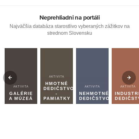
Neprehliadni na portáli
Najväčšia databáza starostlivo vyberaných zážitkov na
strednom Slovensku
AKTIVITA
HMOTNÉ
AKTIVITA
AKTIVITA
AKTIVITA
DEDIČSTVO
GALÉRIE
-
NEHMOTNÉ
INDUSTR
A MÚZEÁ
PAMIATKY
DEDIČSTVO
DEDIČST