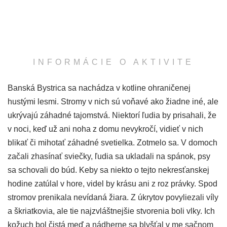
INFORMÁCIE O AKTIVITE
Banská Bystrica sa nachádza v kotline ohraničenej
hustými lesmi. Stromy v nich sú voňavé ako žiadne iné, ale
ukrývajú záhadné tajomstvá. Niektorí ľudia by prisahali, že
v noci, keď už ani noha z domu nevykročí, vidieť v nich
blikať či mihotať záhadné svetielka. Zotmelo sa. V domoch
začali zhasínať sviečky, ľudia sa ukladali na spánok, psy
sa schovali do búd. Keby sa niekto o tejto nekresťanskej
hodine zatúlal v hore, videl by krásu ani z roz právky. Spod
stromov prenikala nevídaná žiara. Z úkrytov povyliezali víly
a škriatkovia, ale tie najzvláštnejšie stvorenia boli vlky. Ich
kožuch bol čistá meď a nádherne sa blyšťal v me sačnom