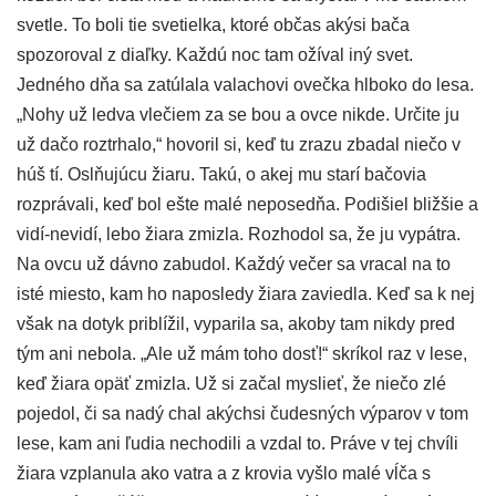
svetle. To boli tie svetielka, ktoré občas akýsi bača
spozoroval z diaľky. Každú noc tam ožíval iný svet.
Jedného dňa sa zatúlala valachovi ovečka hlboko do lesa.
„Nohy už ledva vlečiem za se bou a ovce nikde. Určite ju
už dačo roztrhalo,“ hovoril si, keď tu zrazu zbadal niečo v
húš tí. Oslňujúcu žiaru. Takú, o akej mu starí bačovia
rozprávali, keď bol ešte malé neposedňa. Podišiel bližšie a
vidí-nevidí, lebo žiara zmizla. Rozhodol sa, že ju vypátra.
Na ovcu už dávno zabudol. Každý večer sa vracal na to
isté miesto, kam ho naposledy žiara zaviedla. Keď sa k nej
však na dotyk priblížil, vyparila sa, akoby tam nikdy pred
tým ani nebola. „Ale už mám toho dosť!“ skríkol raz v lese,
keď žiara opäť zmizla. Už si začal myslieť, že niečo zlé
pojedol, či sa nadý chal akýchsi čudesných výparov v tom
lese, kam ani ľudia nechodili a vzdal to. Práve v tej chvíli
žiara vzplanula ako vatra a z krovia vyšlo malé vĺča s