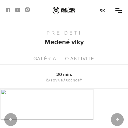
SK
PRE DETI
AKTIVITY
Medené vlky
TRASY
GALÉRIA
O AKTIVITE
ČLÁNKY
20 min.
BANSKÁ BYSTRICA
ČASOVÁ NÁROČNOSŤ
BANSKÁ ŠTIAVNICA
KREMNICA