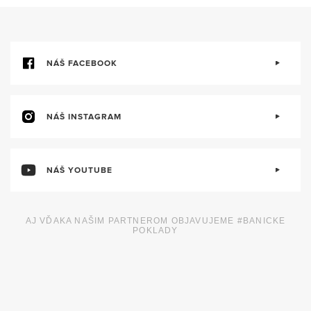
NÁŠ FACEBOOK
NÁŠ INSTAGRAM
NÁŠ YOUTUBE
AJ VĎAKA NAŠIM PARTNEROM OBJAVUJEME #BANICKE
POKLADY