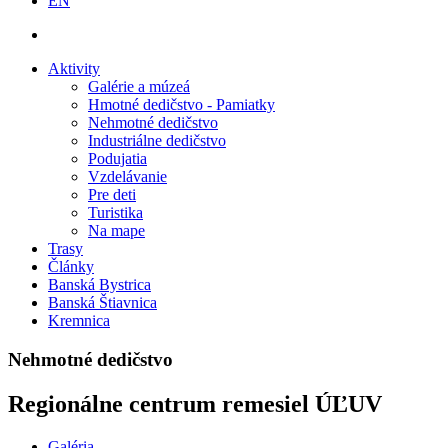
EN
Aktivity
Galérie a múzeá
Hmotné dedičstvo - Pamiatky
Nehmotné dedičstvo
Industriálne dedičstvo
Podujatia
Vzdelávanie
Pre deti
Turistika
Na mape
Trasy
Články
Banská Bystrica
Banská Štiavnica
Kremnica
Nehmotné dedičstvo
Regionálne centrum remesiel ÚĽUV
Galéria