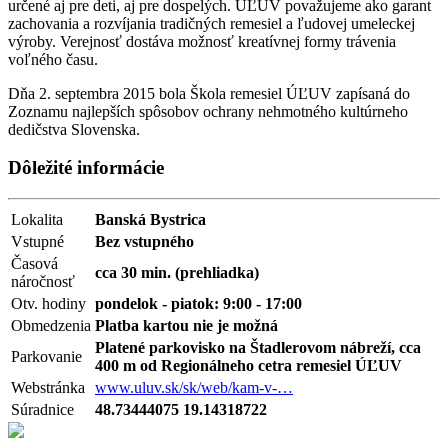
určené aj pre deti, aj pre dospelých. ÚĽUV považujeme ako garant
zachovania a rozvíjania tradičných remesiel a ľudovej umeleckej
výroby. Verejnosť dostáva možnosť kreatívnej formy trávenia
voľného času.
Dňa 2. septembra 2015 bola Škola remesiel ÚĽUV zapísaná do
Zoznamu najlepších spôsobov ochrany nehmotného kultúrneho
dedičstva Slovenska.
Dôležité informácie
Lokalita
Banská Bystrica
Vstupné
Bez vstupného
Časová
cca 30 min. (prehliadka)
náročnosť
Otv. hodiny
pondelok - piatok: 9:00 - 17:00
Obmedzenia
Platba kartou nie je možná
Platené parkovisko na Štadlerovom nábreží, cca
Parkovanie
400 m od Regionálneho cetra remesiel ÚĽUV
Webstránka
www.uluv.sk/sk/web/kam-v-…
Súradnice
48.73444075 19.14318722