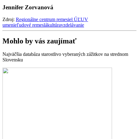
Jennifer Zorvanová
Zdroj:
Regionálne centrum remesiel ÚĽUV
umenie
ľudové remeslá
kultúra
vzdelávanie
Mohlo by vás zaujímať
Najväčšia databáza starostlivo vyberaných zážitkov na strednom
Slovensku