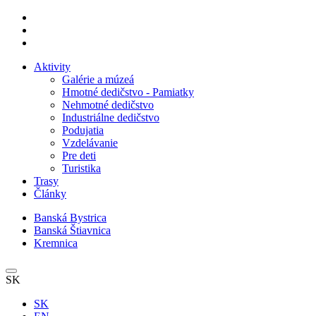
Aktivity
Galérie a múzeá
Hmotné dedičstvo - Pamiatky
Nehmotné dedičstvo
Industriálne dedičstvo
Podujatia
Vzdelávanie
Pre deti
Turistika
Trasy
Články
Banská Bystrica
Banská Štiavnica
Kremnica
SK
SK