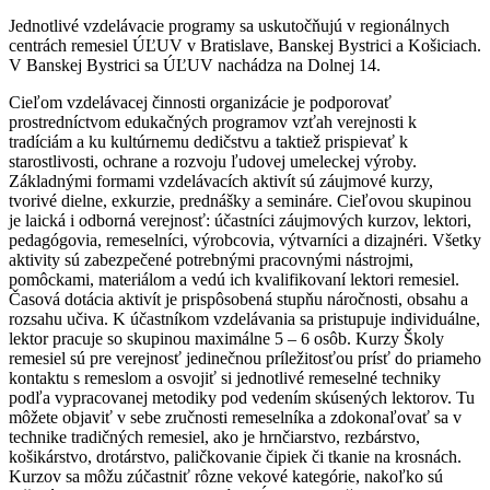
Jednotlivé vzdelávacie programy sa uskutočňujú v regionálnych
centrách remesiel ÚĽUV v Bratislave, Banskej Bystrici a Košiciach.
V Banskej Bystrici sa ÚĽUV nachádza na Dolnej 14.
Cieľom vzdelávacej činnosti organizácie je podporovať
prostredníctvom edukačných programov vzťah verejnosti k
tradíciám a ku kultúrnemu dedičstvu a taktiež prispievať k
starostlivosti, ochrane a rozvoju ľudovej umeleckej výroby.
Základnými formami vzdelávacích aktivít sú záujmové kurzy,
tvorivé dielne, exkurzie, prednášky a semináre. Cieľovou skupinou
je laická i odborná verejnosť: účastníci záujmových kurzov, lektori,
pedagógovia, remeselníci, výrobcovia, výtvarníci a dizajnéri. Všetky
aktivity sú zabezpečené potrebnými pracovnými nástrojmi,
pomôckami, materiálom a vedú ich kvalifikovaní lektori remesiel.
Časová dotácia aktivít je prispôsobená stupňu náročnosti, obsahu a
rozsahu učiva. K účastníkom vzdelávania sa pristupuje individuálne,
lektor pracuje so skupinou maximálne 5 – 6 osôb. Kurzy Školy
remesiel sú pre verejnosť jedinečnou príležitosťou prísť do priameho
kontaktu s remeslom a osvojiť si jednotlivé remeselné techniky
podľa vypracovanej metodiky pod vedením skúsených lektorov. Tu
môžete objaviť v sebe zručnosti remeselníka a zdokonaľovať sa v
technike tradičných remesiel, ako je hrnčiarstvo, rezbárstvo,
košikárstvo, drotárstvo, paličkovanie čipiek či tkanie na krosnách.
Kurzov sa môžu zúčastniť rôzne vekové kategórie, nakoľko sú