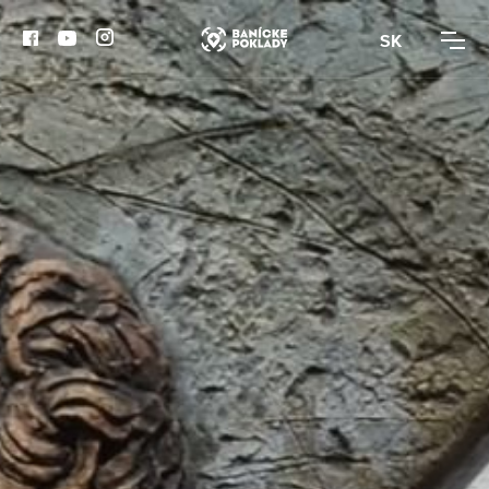
SK
AKTIVITY
TRASY
ČLÁNKY
BANSKÁ BYSTRICA
BANSKÁ ŠTIAVNICA
KREMNICA