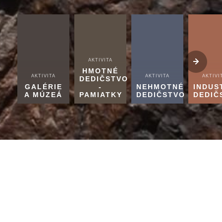
AKTIVITA
HMOTNÉ
AKTIVITA
AKTIVITA
AKTIVI
DEDIČSTVO
GALÉRIE
-
NEHMOTNÉ
INDUS
A MÚZEÁ
PAMIATKY
DEDIČSTVO
DEDIČ
Tipy redakcie
VŠETKO