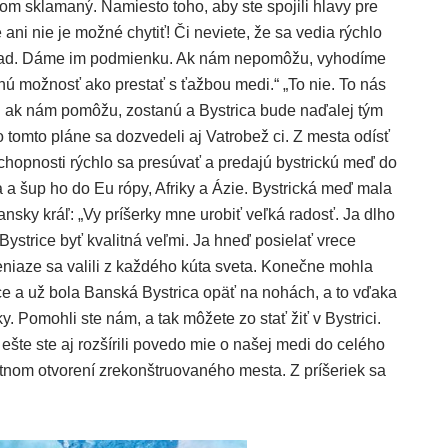
om sklamaný. Namiesto toho, aby ste spojili hlavy pre
 ani nie je možné chytiť! Či neviete, že sa vedia rýchlo
nápad. Dáme im podmienku. Ak nám nepomôžu, vyhodíme
 inú možnosť ako prestať s ťažbou medi.“ „To nie. To nás
le... ak nám pomôžu, zostanú a Bystrica bude naďalej tým
mto pláne sa dozvedeli aj Vatrobež ci. Z mesta odísť
 schopnosti rýchlo sa presúvať a predajú bystrickú meď do
 a šup ho do Eu rópy, Afriky a Ázie. Bystrická meď mala
ansky kráľ: „Vy príšerky mne urobiť veľká radosť. Ja dlho
ystrice byť kvalitná veľmi. Ja hneď posielať vrece
Peniaze sa valili z každého kúta sveta. Konečne mohla
iace a už bola Banská Bystrica opäť na nohách, a to vďaka
 Pomohli ste nám, a tak môžete zo stať žiť v Bystrici.
 ešte ste aj rozšírili povedo mie o našej medi do celého
tnom otvorení zrekonštruovaného mesta. Z príšeriek sa