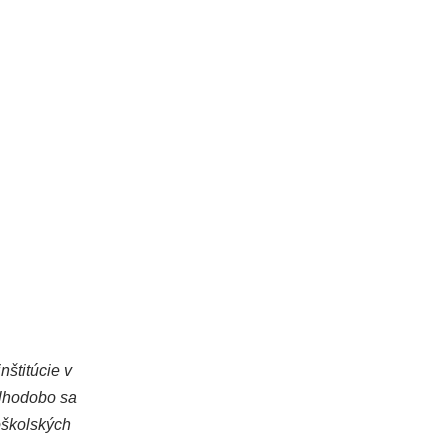
štitúcie v
dlhodobo sa
oškolských