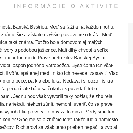
INFORMÁCIE O AKTIVITE
mesta Banská Bystrica. Meď sa ťažila na každom rohu,
známejšie a získalo i vyššie postavenie u kráľa. Meď
rica taká známa. Totižto bola domovom aj malých
 tvory s podobou jašterice. Mali dlhý chvost a veľké
s príchuťou medi. Práve preto žili v Banskej Bystrici.
videli aspoň jedného Vatrobežca. Bystričania ich však
zacítili vôňu spálenej medi, nikto ich nevedel zastaviť. Viac
ík okolo pece, park alebo lúka. Nedávali si pozor, is kra
veľa peňazí, ale bálo sa čokoľvek povedať, lebo
bami. Jednu noc však vytvorili taký požiar, že zho rela
 nariekali, niektorí zúrili, nemohli uveriť, čo sa práve
e vyhubiť tie potvory. To ony za to môžu. Vždy sme len
e je koniec! Spojme sa a zničme ich!“ Takže ľudia namiesto
žcov. Richtárovi sa však tento priebeh nepáčil a zvolal