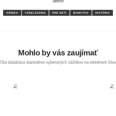
aktivít
PRÍBEH
VZDELÁVANIE
PRE DETI
BANÍCTVO
HISTÓRIA
Mohlo by vás zaujímať
čšia databáza starostlivo vyberaných zážitkov na strednom Slo