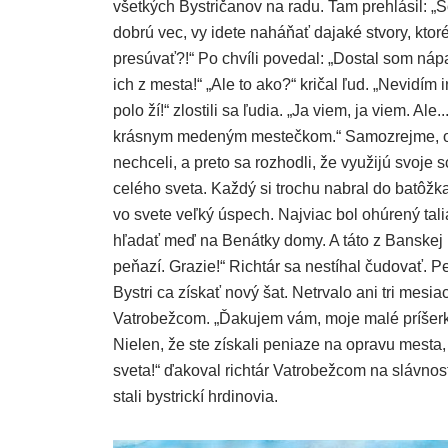
všetkých Bystričanov na radu. Tam prehlásil: „S
dobrú vec, vy idete naháňať dajaké stvory, ktoré
presúvať?!“ Po chvíli povedal: „Dostal som 
ich z mesta!“ „Ale to ako?“ kričal ľud. „Nevidím
polo ží!“ zlostili sa ľudia. „Ja viem, ja viem. A
krásnym medeným mestečkom.“ Samozrejme, o to
nechceli, a preto sa rozhodli, že využijú svoje
celého sveta. Každý si trochu nabral do batôžka
vo svete veľký úspech. Najviac bol ohúrený tali
hľadať meď na Benátky domy. A táto z Banskej B
peňazí. Grazie!“ Richtár sa nestíhal čudovať. 
Bystri ca získať nový šat. Netrvalo ani tri mes
Vatrobežcom. „Ďakujem vám, moje malé príšerky.
Nielen, že ste získali peniaze na opravu mesta,
sveta!“ ďakoval richtár Vatrobežcom na slávnos
stali bystrickí hrdinovia.