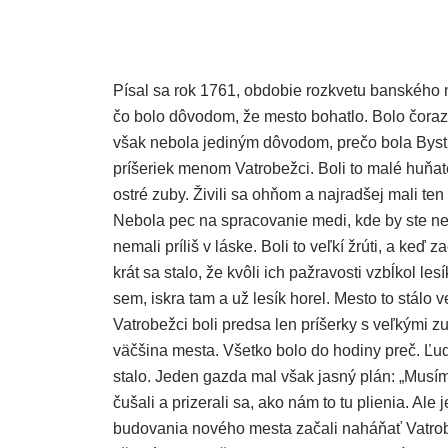
Písal sa rok 1761, obdobie rozkvetu banského 
čo bolo dôvodom, že mesto bohatlo. Bolo čoraz 
však nebola jediným dôvodom, prečo bola Byst
príšeriek menom Vatrobežci. Boli to malé huňaté
ostré zuby. Živili sa ohňom a najradšej mali ten 
Nebola pec na spracovanie medi, kde by ste ne
nemali príliš v láske. Boli to veľkí žrúti, a keď 
krát sa stalo, že kvôli ich pažravosti vzbĺkol les
sem, iskra tam a už lesík horel. Mesto to stálo 
Vatrobežci boli predsa len príšerky s veľkými zu
väčšina mesta. Všetko bolo do hodiny preč. Ľudia
stalo. Jeden gazda mal však jasný plán: „Musím
čušali a prizerali sa, ako nám to tu plienia. Al
budovania nového mesta začali naháňať Vatrobe