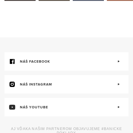
NÁŠ FACEBOOK
NÁŠ INSTAGRAM
NÁŠ YOUTUBE
AJ VĎAKA NAŠIM PARTNEROM OBJAVUJEME #BANICKE