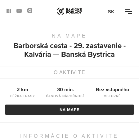
SK
NA MAPE
AKTIVITY
Barborská cesta - 29. zastavenie -
Kalvária — Banská Bystrica
TRASY
ČLÁNKY
O AKTIVITE
BANSKÁ BYSTRICA
2 km
30 min.
Bez vstupného
DĹŽKA TRASY
ČASOVÁ NÁROČNOSŤ
VSTUPNÉ
BANSKÁ ŠTIAVNICA
NA MAPE
KREMNICA
INFORMÁCIE O AKTIVITE