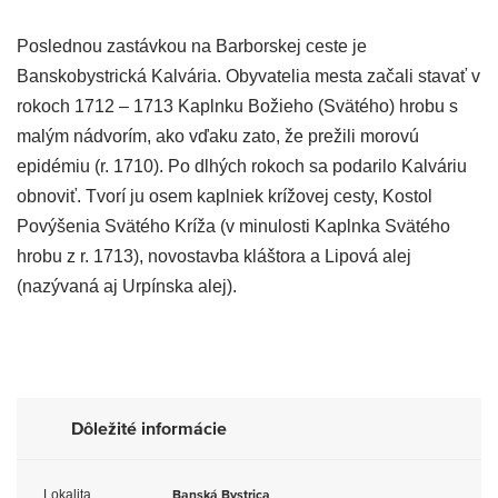
Poslednou zastávkou na Barborskej ceste je
Banskobystrická Kalvária. Obyvatelia mesta začali stavať v
rokoch 1712 – 1713 Kaplnku Božieho (Svätého) hrobu s
malým nádvorím, ako vďaku zato, že prežili morovú
epidémiu (r. 1710). Po dlhých rokoch sa podarilo Kalváriu
obnoviť. Tvorí ju osem kaplniek krížovej cesty, Kostol
Povýšenia Svätého Kríža (v minulosti Kaplnka Svätého
hrobu z r. 1713), novostavba kláštora a Lipová alej
(nazývaná aj Urpínska alej).
Dôležité informácie
Lokalita
Banská Bystrica