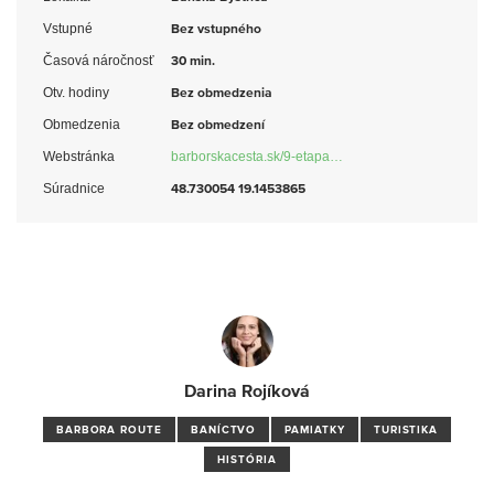
Vstupné
Bez vstupného
Časová náročnosť
30 min.
Otv. hodiny
Bez obmedzenia
Obmedzenia
Bez obmedzení
Webstránka
barborskacesta.sk/9-etapa…
Súradnice
48.730054 19.1453865
Darina Rojíková
BARBORA ROUTE
BANÍCTVO
PAMIATKY
TURISTIKA
HISTÓRIA