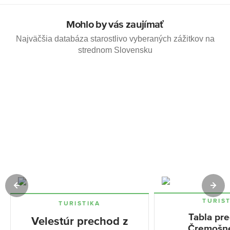
Mohlo by vás zaujímať
Najväčšia databáza starostlivo vyberaných zážitkov na
strednom Slovensku
TURIS
TURISTIKA
Tabla pr
Velestúr prechod z
Čremošn