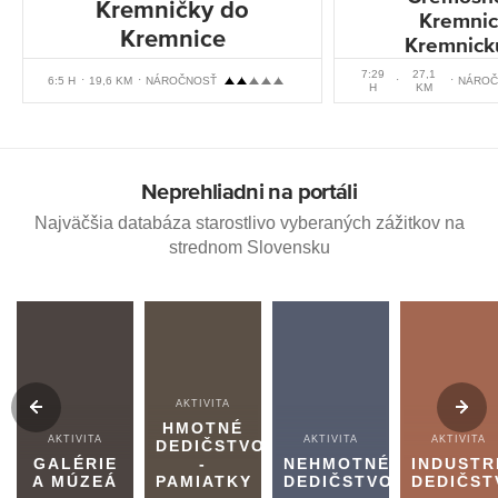
Kremničky do
Kremnic
Kremnice
Kremnick
7:29
27,1
6:5 H
19,6 KM
NÁROČNOSŤ
NÁROČ
H
KM
Neprehliadni na portáli
Najväčšia databáza starostlivo vyberaných zážitkov na
strednom Slovensku
AKTIVITA
HMOTNÉ
AKTIVITA
AKTIVITA
AKTIVITA
DEDIČSTVO
GALÉRIE
-
NEHMOTNÉ
INDUSTR
A MÚZEÁ
PAMIATKY
DEDIČSTVO
DEDIČST