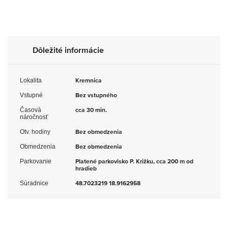
Dôležité informácie
Lokalita
Kremnica
Vstupné
Bez vstupného
Časová
cca 30 min.
náročnosť
Otv. hodiny
Bez obmedzenia
Obmedzenia
Bez obmedzenia
Parkovanie
Platené parkovisko P. Križku, cca 200 m od
hradieb
Súradnice
48.7023219 18.9162958