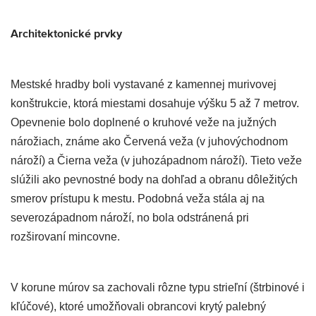
Architektonické prvky
Mestské hradby boli vystavané z kamennej murivovej
konštrukcie, ktorá miestami dosahuje výšku 5 až 7 metrov.
Opevnenie bolo doplnené o kruhové veže na južných
nárožiach, známe ako Červená veža (v juhovýchodnom
nároží) a Čierna veža (v juhozápadnom nároží). Tieto veže
slúžili ako pevnostné body na dohľad a obranu dôležitých
smerov prístupu k mestu. Podobná veža stála aj na
severozápadnom nároží, no bola odstránená pri
rozširovaní mincovne.
V korune múrov sa zachovali rôzne typu strieľní (štrbinové i
kľúčové), ktoré umožňovali obrancovi krytý palebný