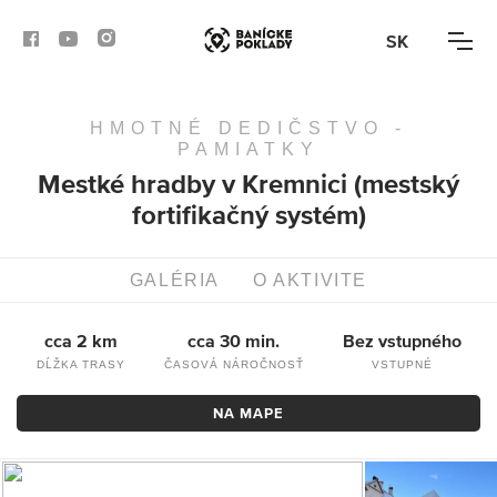
SK
HMOTNÉ DEDIČSTVO -
AKTIVITY
PAMIATKY
Mestké hradby v Kremnici (mestský
TRASY
fortifikačný systém)
ČLÁNKY
GALÉRIA
O AKTIVITE
BANSKÁ BYSTRICA
cca 2 km
cca 30 min.
Bez vstupného
BANSKÁ ŠTIAVNICA
DĹŽKA TRASY
ČASOVÁ NÁROČNOSŤ
VSTUPNÉ
NA MAPE
KREMNICA