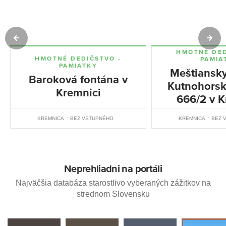
HMOTNÉ DED
HMOTNÉ DEDIČSTVO -
PAMIA
PAMIATKY
Meštiansk
Baroková fontána v
Kutnohorske
Kremnici
666/2 v K
KREMNICA
BEZ VSTUPNÉHO
KREMNICA
BEZ 
Neprehliadni na portáli
Najväčšia databáza starostlivo vyberaných zážitkov na
strednom Slovensku