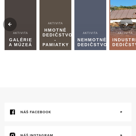
AKTIVITA
HMOTNÉ
AKTIVITA
AKTIVITA
AKTIVITA
DEDIČSTVO
GALÉRIE
-
NEHMOTNÉ
INDUSTR
A MÚZEÁ
PAMIATKY
DEDIČSTVO
DEDIČST
NÁŠ FACEBOOK
NÁŠ INSTAGRAM