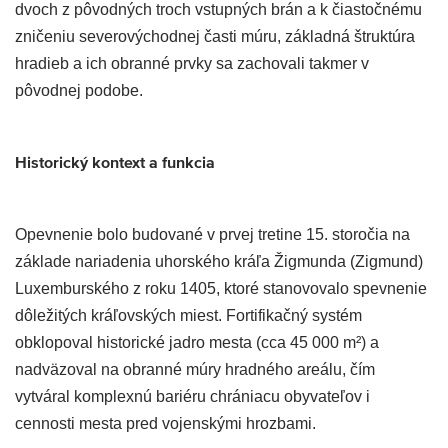
dvoch z pôvodných troch vstupných brán a k čiastočnému
zničeniu severovýchodnej časti múru, základná štruktúra
hradieb a ich obranné prvky sa zachovali takmer v
pôvodnej podobe.
Historický kontext a funkcia
Opevnenie bolo budované v prvej tretine 15. storočia na
základe nariadenia uhorského kráľa Žigmunda (Zigmund)
Luxemburského z roku 1405, ktoré stanovovalo spevnenie
dôležitých kráľovských miest. Fortifikačný systém
obklopoval historické jadro mesta (cca 45 000 m²) a
nadväzoval na obranné múry hradného areálu, čím
vytváral komplexnú bariéru chrániacu obyvateľov i
cennosti mesta pred vojenskými hrozbami.