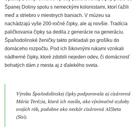
Španej Doliny spolu s nemeckými kolonistami, ktorí ťažili
meď a striebro v miestnych baniach. V múzeu sa
nachádzajú vyše 200-ročné čipky, ale aj novšie. Tradícia
paličkovania čipky sa dedila z generácie na generáciu.
Špaňodolinské ženičky takto prikladali po grošíku do
domáceho rozpočtu. Pod ich šikovnými rukami vznikali
nádherné čipky, ktoré zdobili nejeden odev, či domácnosť
bohatých dám z mesta aj z ďalekého sveta.
Výrobu Špaňodolinskej čipky podporovala aj cisárovná
Mária Terézia, ktorá ich nosila, ako výnimočné ozdoby
svojich rób, podobne ako neskôr cisárovná Alžbeta
(Sisi).