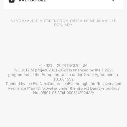
NÁŠ YOUTUBE
AJ VĎAKA NAŠIM PARTNEROM OBJAVUJEME #BANICKE
POKLADY
© 2021 – 2024 INCULTUM
INCULTUM project 2021-2024 is financed by the H2020
programme of the European Union under Grant Agreement n.
101004552
Funded by the EU NextGenerationEU through the Recovery and
Resilience Plan for Slovakia under the project Banícke poklady
No. 09I01-03-V04-00051/2024/VA