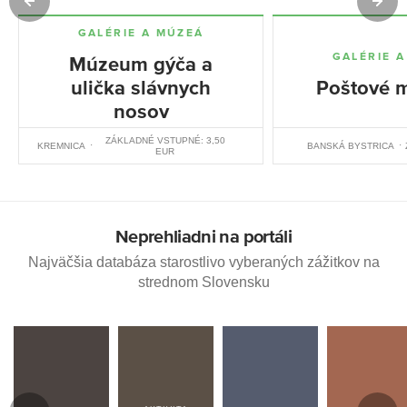
GALÉRIE A MÚZEÁ
GALÉRIE 
Múzeum gýča a
ulička slávnych
Poštové 
nosov
ZÁKLADNÉ VSTUPNÉ: 3,50
KREMNICA
BANSKÁ BYSTRICA
EUR
Neprehliadni na portáli
Najväčšia databáza starostlivo vyberaných zážitkov na
strednom Slovensku