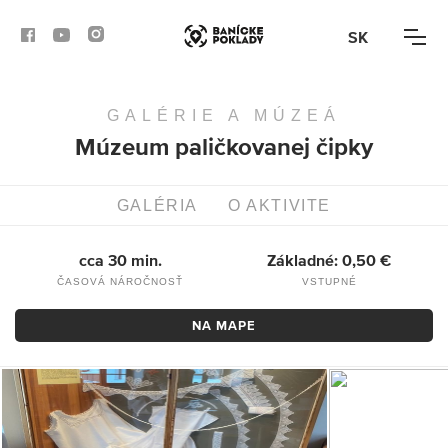
SK
GALÉRIE A MÚZEÁ
AKTIVITY
Múzeum paličkovanej čipky
TRASY
GALÉRIA
O AKTIVITE
ČLÁNKY
cca 30 min.
Základné: 0,50 €
BANSKÁ BYSTRICA
ČASOVÁ NÁROČNOSŤ
VSTUPNÉ
BANSKÁ ŠTIAVNICA
NA MAPE
KREMNICA