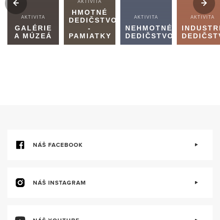
AKTIVITA
HMOTNÉ
AKTIVITA
AKTIVITA
AKTIVITA
DEDIČSTVO
GALÉRIE
-
NEHMOTNÉ
INDUSTR
A MÚZEÁ
PAMIATKY
DEDIČSTVO
DEDIČST
NÁŠ FACEBOOK
NÁŠ INSTAGRAM