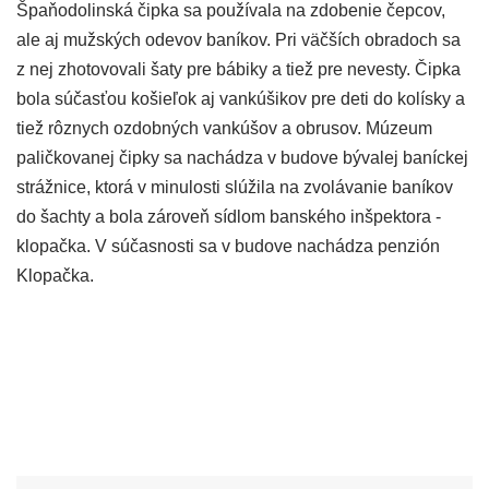
Špaňodolinská čipka sa používala na zdobenie čepcov,
ale aj mužských odevov baníkov. Pri väčších obradoch sa
z nej zhotovovali šaty pre bábiky a tiež pre nevesty. Čipka
bola súčasťou košieľok aj vankúšikov pre deti do kolísky a
tiež rôznych ozdobných vankúšov a obrusov. Múzeum
paličkovanej čipky sa nachádza v budove bývalej baníckej
strážnice, ktorá v minulosti slúžila na zvolávanie baníkov
do šachty a bola zároveň sídlom banského inšpektora -
klopačka. V súčasnosti sa v budove nachádza penzión
Klopačka.