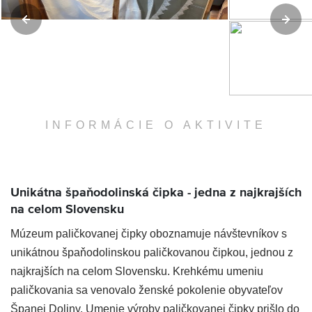
INFORMÁCIE O AKTIVITE
Unikátna špaňodolinská čipka - jedna z najkrajších
na celom Slovensku
Múzeum paličkovanej čipky oboznamuje návštevníkov s
unikátnou špaňodolinskou paličkovanou čipkou, jednou z
najkrajších na celom Slovensku. Krehkému umeniu
paličkovania sa venovalo ženské pokolenie obyvateľov
Španej Doliny. Umenie výroby paličkovanej čipky prišlo do