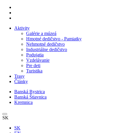
Aktivity
Galérie a múzeá
Hmotné dedičstvo - Pamiatky
Nehmotné dedičstvo
Industriálne dedičstvo
Podujatia
Vzdelávanie
Pre deti
Turistika
Trasy
Články
Banská Bystrica
Banská Štiavnica
Kremnica
SK
SK