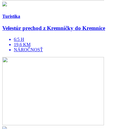
Turistika
Velestúr prechod z Kremničky do Kremnice
6:5 H
19,6 KM
NÁROČNOSŤ