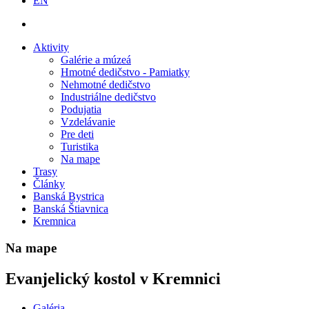
EN
Aktivity
Galérie a múzeá
Hmotné dedičstvo - Pamiatky
Nehmotné dedičstvo
Industriálne dedičstvo
Podujatia
Vzdelávanie
Pre deti
Turistika
Na mape
Trasy
Články
Banská Bystrica
Banská Štiavnica
Kremnica
Na mape
Evanjelický kostol v Kremnici
Galéria