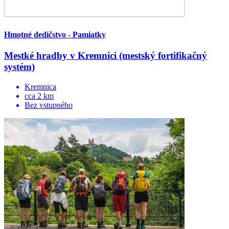
Hmotné dedičstvo - Pamiatky
Mestké hradby v Kremnici (mestský fortifikačný
systém)
Kremnica
cca 2 km
Bez vstupného