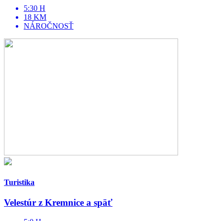
5:30 H
18 KM
NÁROČNOSŤ
Turistika
Velestúr z Kremnice a späť