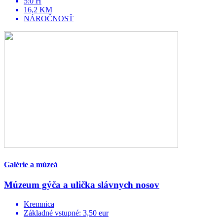
5:0 H
16,2 KM
NÁROČNOSŤ
Galérie a múzeá
Múzeum gýča a ulička slávnych nosov
Kremnica
Základné vstupné: 3,50 eur