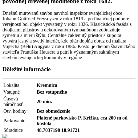
pôvodnej drevenej modlitebne z roku 1682.
Dnešnú murovanú stavbu navrhol inspektor evanjelickej obce
Johann Gottfried Freyseysen v roku 1819 a po finančnej podpore
verejnosti bol objekt vysvätený v roku 1826. Klasicistická fasáda s
dvojicami pilastrov a dekorovaným tympanónom zdôrazňuje
symetriu a mieru štýlu. Centrálne zaklenutý priestor s kupolou
vytvára jasný a svetlý interiér, kde oltár dopĺňa obraz od maliara
Vojtecha (Bél­u) Angyala z roku 1886. Kostol je dielom štiavnického
staviteľa Františka Hausera a patrí k významným sakrálnym
stavbám evanjelickej komunity v regióne
Dôležité informácie
Lokalita
Kremnica
Vstupné
Bez vstupného
Časová
20 min.
náročnosť
Otv. hodiny
Bez obmedzenie
Platené parkovisko P. Križku, cca 200 m od
Parkovanie
kostola
Súradnice
48.7037198 18.91721