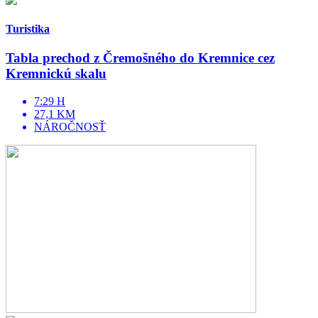
Turistika
Tabla prechod z Čremošného do Kremnice cez
Kremnickú skalu
7:29 H
27,1 KM
NÁROČNOSŤ