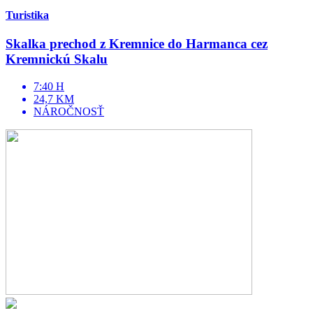
Turistika
Skalka prechod z Kremnice do Harmanca cez
Kremnickú Skalu
7:40 H
24,7 KM
NÁROČNOSŤ