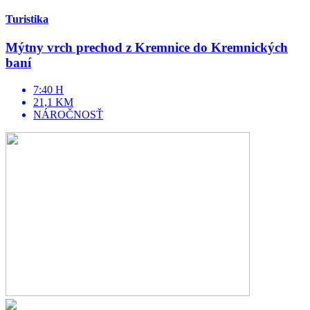
Turistika
Mýtny vrch prechod z Kremnice do Kremnických
baní
7:40 H
21,1 KM
NÁROČNOSŤ