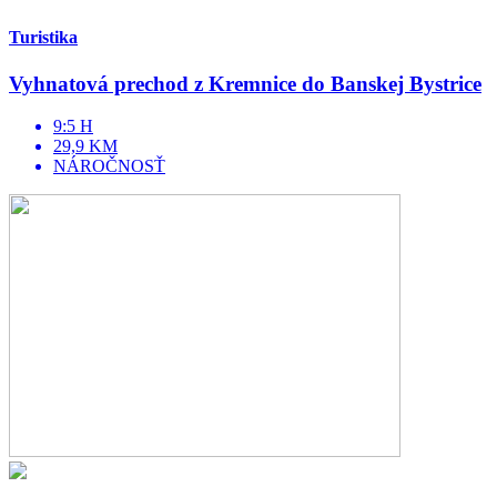
Turistika
Vyhnatová prechod z Kremnice do Banskej Bystrice
9:5 H
29,9 KM
NÁROČNOSŤ