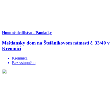
Hmotné dedičstvo - Pamiatky
Meštiansky dom na Štefánikovom námestí č. 33/40 v
Kremnici
Kremnica
Bez vstupného