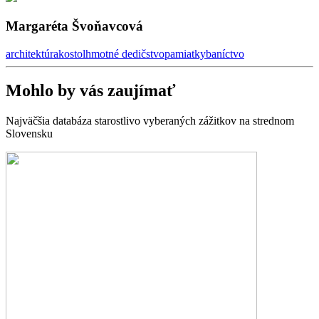
Margaréta Švoňavcová
architektúra
kostol
hmotné dedičstvo
pamiatky
baníctvo
Mohlo by vás zaujímať
Najväčšia databáza starostlivo vyberaných zážitkov na strednom
Slovensku