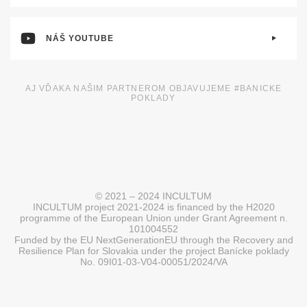
NÁŠ YOUTUBE
AJ VĎAKA NAŠIM PARTNEROM OBJAVUJEME #BANICKE
POKLADY
© 2021 – 2024 INCULTUM
INCULTUM project 2021-2024 is financed by the H2020
programme of the European Union under Grant Agreement n.
101004552
Funded by the EU NextGenerationEU through the Recovery and
Resilience Plan for Slovakia under the project Banícke poklady
No. 09I01-03-V04-00051/2024/VA