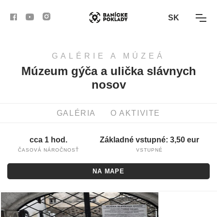
SK
GALÉRIE A MÚZEÁ
AKTIVITY
Múzeum gýča a ulička slávnych
nosov
TRASY
ČLÁNKY
GALÉRIA
O AKTIVITE
BANSKÁ BYSTRICA
cca 1 hod.
Základné vstupné: 3,50 eur
ČASOVÁ NÁROČNOSŤ
VSTUPNÉ
BANSKÁ ŠTIAVNICA
NA MAPE
KREMNICA