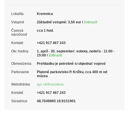
Lokalita
Kremnica
Vstupné
Základné vstupné: 3,50 eur /
Zobraziť
Časová
cca 1 hod.
náročnosť
Kontakt
+421 917 467 243
Otv. hodiny
1. apríl - 30. september: sobota, nedeľa - 11:00 -
15:00 /
Zobraziť
Obmedzenia
Prehliadku je potrebné si objednať vopred
Parkovanie
Platené parkovisko P. Križku, cca 400 m od
múzea
Webstránka
gyc.sk/#navsteva
Kontakt
+421 917 467 243
Súradnice
48.7049865 18.9151901