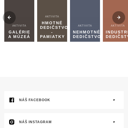
AKTIVITA
HMOTNÉ
AKTIVITA
AKTIVITA
AKTIVITA
DEDIČSTVO
GALÉRIE
-
NEHMOTNÉ
INDUSTR
A MÚZEÁ
PAMIATKY
DEDIČSTVO
DEDIČST
NÁŠ FACEBOOK
NÁŠ INSTAGRAM