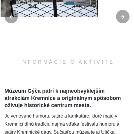
INFORMÁCIE O AKTIVITE
Múzeum Gýča patrí k najneobvyklejším
atrakciám Kremnice a originálnym spôsobom
oživuje historické centrum mesta.
Je venované humoru, satire a karikatúre, ktoré majú v
Kremnici dlhú tradíciu najmä vďaka festivalu humoru a
satiry Kremnické gagy. Súčasťou múzea je aj Ulička