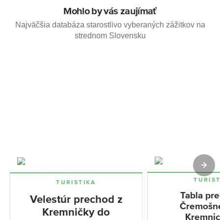
Mohlo by vás zaujímať
Najväčšia databáza starostlivo vyberaných zážitkov na
strednom Slovensku
TURIS
TURISTIKA
Tabla pr
Velestúr prechod z
Čremošn
Kremničky do
Kremnic