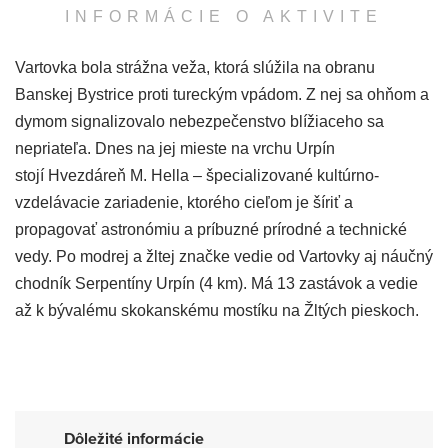
INFORMÁCIE O AKTIVITE
Vartovka bola strážna veža, ktorá slúžila na obranu
Banskej Bystrice proti tureckým vpádom. Z nej sa ohňom a
dymom signalizovalo nebezpečenstvo blížiaceho sa
nepriateľa. Dnes na jej mieste na vrchu Urpín
stojí Hvezdáreň M. Hella – špecializované kultúrno-
vzdelávacie zariadenie, ktorého cieľom je šíriť a
propagovať astronómiu a príbuzné prírodné a technické
vedy. Po modrej a žltej značke vedie od Vartovky aj náučný
chodník Serpentíny Urpín (4 km). Má 13 zastávok a vedie
až k bývalému skokanskému mostíku na Žltých pieskoch.
Dôležité informácie