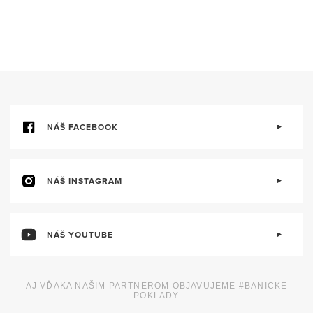
NÁŠ FACEBOOK
NÁŠ INSTAGRAM
NÁŠ YOUTUBE
AJ VĎAKA NAŠIM PARTNEROM OBJAVUJEME #BANICKE
POKLADY