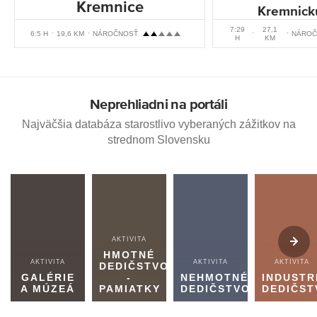
Kremnice
Kremnick
7:29
27,1
6:5 H
19,6 KM
NÁROČNOSŤ
NÁROČ
H
KM
Neprehliadni na portáli
Najväčšia databáza starostlivo vyberaných zážitkov na
strednom Slovensku
AKTIVITA
HMOTNÉ
AKTIVITA
AKTIVITA
AKTIVITA
DEDIČSTVO
GALÉRIE
-
NEHMOTNÉ
INDUSTR
A MÚZEÁ
PAMIATKY
DEDIČSTVO
DEDIČST