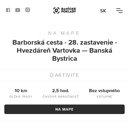
SK
NA MAPE
AKTIVITY
Barborská cesta - 28. zastavenie -
Hvezdáreň Vartovka — Banská
TRASY
Bystrica
ČLÁNKY
O AKTIVITE
BANSKÁ BYSTRICA
10 km
2,5 hod.
Bez vstupného
BANSKÁ ŠTIAVNICA
DĹŽKA TRASY
ČASOVÁ NÁROČNOSŤ
VSTUPNÉ
KREMNICA
NA MAPE