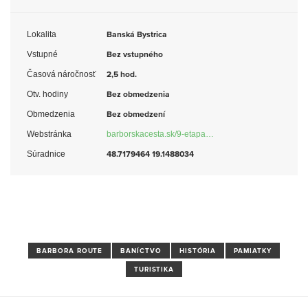
Lokalita
Banská Bystrica
Vstupné
Bez vstupného
Časová náročnosť
2,5 hod.
Otv. hodiny
Bez obmedzenia
Obmedzenia
Bez obmedzení
Webstránka
barborskacesta.sk/9-etapa…
Súradnice
48.7179464 19.1488034
BARBORA ROUTE
BANÍCTVO
HISTÓRIA
PAMIATKY
TURISTIKA