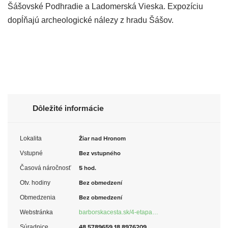
Šášovské Podhradie a Ladomerská Vieska. Expozíciu
dopĺňajú archeologické nálezy z hradu Šášov.
Dôležité informácie
Lokalita
Žiar nad Hronom
Vstupné
Bez vstupného
Časová náročnosť
5 hod.
Otv. hodiny
Bez obmedzení
Obmedzenia
Bez obmedzení
Webstránka
barborskacesta.sk/4-etapa…
Súradnice
48.5789659 18.8976209