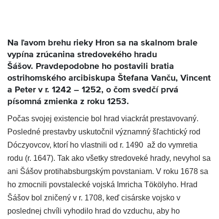
Na ľavom brehu rieky Hron sa na skalnom brale
vypína zrúcanina stredovekého
hradu
Šášov.
Pravdepodobne ho postavili bratia
ostrihomského arcibiskupa Štefana Vanču, Vincent
a Peter v r. 1242 – 1252, o čom svedčí prvá
písomná zmienka z roku 1253.
Počas svojej existencie bol hrad viackrát prestavovaný.
Posledné prestavby uskutočnil významný šľachtický rod
Dóczyovcov, ktorí ho vlastnili od r. 1490 až do vymretia
rodu (r. 1647). Tak ako všetky stredoveké hrady, nevyhol sa
ani Šášov protihabsburgským povstaniam. V roku 1678 sa
ho zmocnili povstalecké vojská Imricha Tökölyho. Hrad
Šášov bol zničený v r. 1708, keď cisárske vojsko v
poslednej chvíli vyhodilo hrad do vzduchu, aby ho