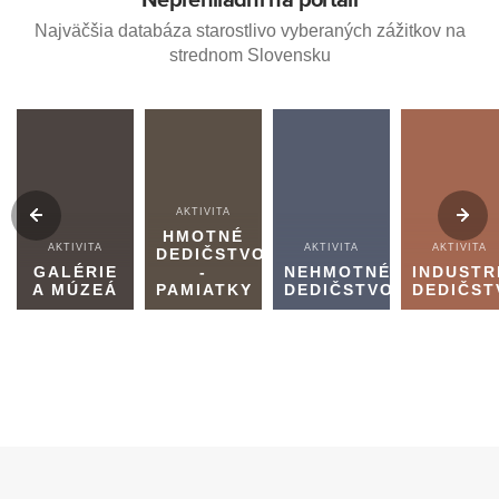
Najväčšia databáza starostlivo vyberaných zážitkov na
strednom Slovensku
AKTIVITA
HMOTNÉ
AKTIVITA
AKTIVITA
AKTIVITA
DEDIČSTVO
GALÉRIE
-
NEHMOTNÉ
INDUSTR
A MÚZEÁ
PAMIATKY
DEDIČSTVO
DEDIČST