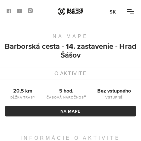
SK
NA MAPE
AKTIVITY
Barborská cesta - 14. zastavenie - Hrad
Šášov
TRASY
ČLÁNKY
O AKTIVITE
BANSKÁ BYSTRICA
20,5 km
5 hod.
Bez vstupného
DĹŽKA TRASY
ČASOVÁ NÁROČNOSŤ
VSTUPNÉ
BANSKÁ ŠTIAVNICA
NA MAPE
KREMNICA
INFORMÁCIE O AKTIVITE