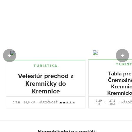
TURIS
TURISTIKA
Tabla pr
Velestúr prechod z
Čremošn
Kremničky do
Kremnic
Kremnice
Kremnick
7:29
27,1
6:5 H
19,6 KM
NÁROČNOSŤ
NÁROČ
H
KM
Neprehliadni na portáli