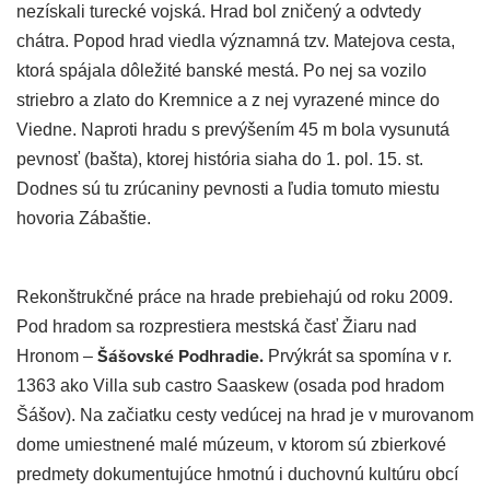
nezískali turecké vojská. Hrad bol zničený a odvtedy
chátra. Popod hrad viedla významná tzv. Matejova cesta,
ktorá spájala dôležité banské mestá. Po nej sa vozilo
striebro a zlato do Kremnice a z nej vyrazené mince do
Viedne. Naproti hradu s prevýšením 45 m bola vysunutá
pevnosť (bašta), ktorej história siaha do 1. pol. 15. st.
Dodnes sú tu zrúcaniny pevnosti a ľudia tomuto miestu
hovoria Zábaštie.
Rekonštrukčné práce na hrade prebiehajú od roku 2009.
Pod hradom sa rozprestiera mestská časť Žiaru nad
Šášovské Podhradie.
Hronom –
Prvýkrát sa spomína v r.
1363 ako Villa sub castro Saaskew (osada pod hradom
Šášov). Na začiatku cesty vedúcej na hrad je v murovanom
dome umiestnené malé múzeum, v ktorom sú zbierkové
predmety dokumentujúce hmotnú i duchovnú kultúru obcí