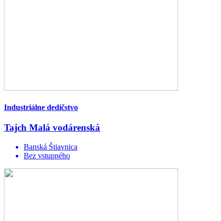
Industriálne dedičstvo
Tajch Malá vodárenská
Banská Štiavnica
Bez vstupného