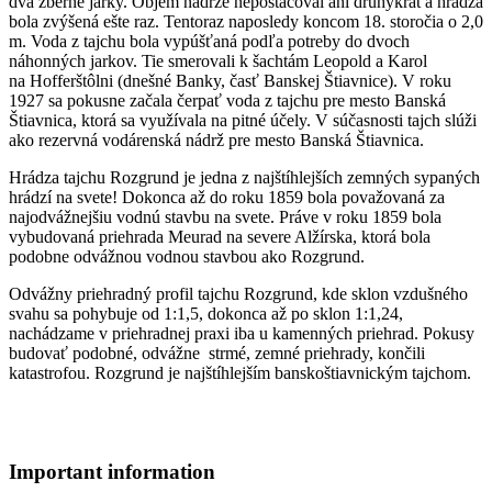
dva zberné jarky. Objem nádrže nepostačoval ani druhýkrát a hrádza
bola zvýšená ešte raz. Tentoraz naposledy koncom 18. storočia o 2,0
m. Voda z tajchu bola vypúšťaná podľa potreby do dvoch
náhonných jarkov. Tie smerovali k šachtám Leopold a Karol
na Hofferštôlni (dnešné Banky, časť Banskej Štiavnice). V roku
1927 sa pokusne začala čerpať voda z tajchu pre mesto Banská
Štiavnica, ktorá sa využívala na pitné účely. V súčasnosti tajch slúži
ako rezervná vodárenská nádrž pre mesto Banská Štiavnica.
Hrádza tajchu Rozgrund je jedna z najštíhlejších zemných sypaných
hrádzí na svete! Dokonca až do roku 1859 bola považovaná za
najodvážnejšiu vodnú stavbu na svete. Práve v roku 1859 bola
vybudovaná priehrada Meurad na severe Alžírska, ktorá bola
podobne odvážnou vodnou stavbou ako Rozgrund.
Odvážny priehradný profil tajchu Rozgrund, kde sklon vzdušného
svahu sa pohybuje od 1:1,5, dokonca až po sklon 1:1,24,
nachádzame v priehradnej praxi iba u kamenných priehrad. Pokusy
budovať podobné, odvážne strmé, zemné priehrady, končili
katastrofou. Rozgrund je najštíhlejším banskoštiavnickým tajchom.
Important information