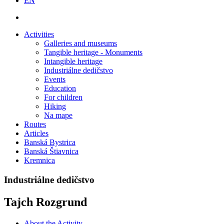
EN
Activities
Galleries and museums
Tangible heritage - Monuments
Intangible heritage
Industriálne dedičstvo
Events
Education
For children
Hiking
Na mape
Routes
Articles
Banská Bystrica
Banská Štiavnica
Kremnica
Industriálne dedičstvo
Tajch Rozgrund
About the Activity