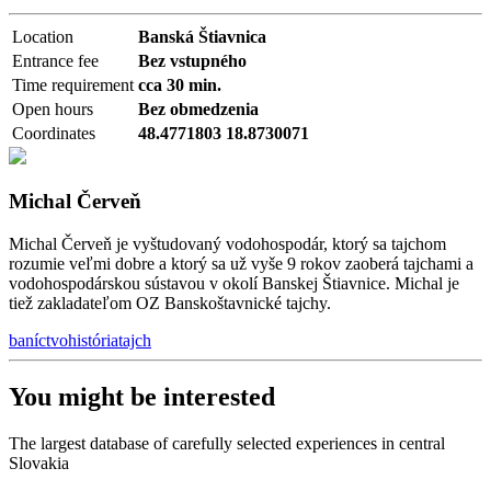
Location
Banská Štiavnica
Entrance fee
Bez vstupného
Time requirement
cca 30 min.
Open hours
Bez obmedzenia
Coordinates
48.4771803 18.8730071
Michal Červeň
Michal Červeň je vyštudovaný vodohospodár, ktorý sa tajchom
rozumie veľmi dobre a ktorý sa už vyše 9 rokov zaoberá tajchami a
vodohospodárskou sústavou v okolí Banskej Štiavnice. Michal je
tiež zakladateľom OZ Banskoštavnické tajchy.
baníctvo
história
tajch
You might be interested
The largest database of carefully selected experiences in central
Slovakia