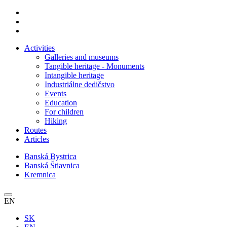
Activities
Galleries and museums
Tangible heritage - Monuments
Intangible heritage
Industriálne dedičstvo
Events
Education
For children
Hiking
Routes
Articles
Banská Bystrica
Banská Štiavnica
Kremnica
EN
SK