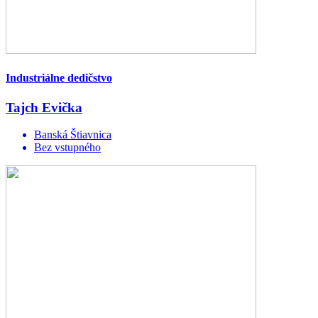
Industriálne dedičstvo
Tajch Evička
Banská Štiavnica
Bez vstupného