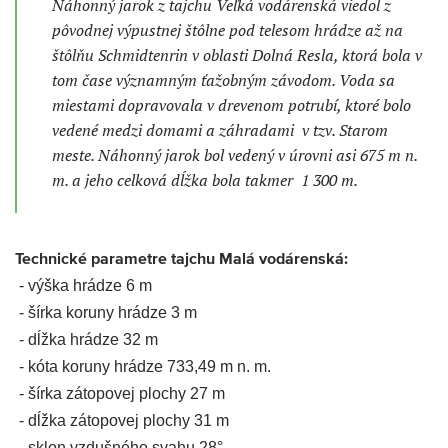
Náhonný jarok z tajchu Veľká vodárenská viedol z
pôvodnej výpustnej štôlne pod telesom hrádze až na
štôlňu Schmidtenrin v oblasti Dolná Resla, ktorá bola v
tom čase významným ťažobným závodom. Voda sa
miestami dopravovala v drevenom potrubí, ktoré bolo
vedené medzi domami a záhradami v tzv. Starom
meste. Náhonný jarok bol vedený v úrovni asi 675 m n.
m. a jeho celková dĺžka bola takmer 1 300 m.
Technické parametre tajchu Malá vodárenská:
- výška hrádze 6 m
- šírka koruny hrádze 3 m
- dĺžka hrádze 32 m
- kóta koruny hrádze 733,49 m n. m.
- šírka zátopovej plochy 27 m
- dĺžka zátopovej plochy 31 m
- sklon vzdušného svahu 28°