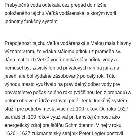
Prebytočná voda odtekala cez prepad do nižšie
položeného tajchu Veľká vodárenská, s ktorým tvoril
jednotný funkčný systém.
Prepojenosť tajchu Veľká vodárenská s Malou mala hlavný
význam v tom, že vďaka stálemu prítoku z prameňa sv.
Jána mal tajch Veľká vodárenská stály prítok vody a
nemusel byť závislý len od prívalových vĺn na jar a na
jeseň, ale bol výdatne zásobovaný po celý rok. Túto
výhodu mesto využívalo na pravidelný odber vody pre
obyvateľstvo počas celého roka (väčšinou len z prepadu) a
pritom obidve nádrže ostávali plné. Tento funkčný systém
slúžil pre potreby mesta viac než 100 rokov. Od roku 1627
sa ďalších 100 rokov využíval pri banskej činnosti ako
energetický zdroj pre štôlňu Schmidtenrin. V nej v roku
1626 - 1627 zukmantelský strojník Peter Legler postavil