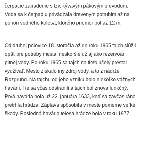
čerpacie zariadenie s tzv. kývavým pákovým prevodom.
Voda sa k čerpadlu privádzala dreveným potrubím až na
pohon vodného kolesa, ktorého priemer bol až 12 m.
Od druhej polovice 18. storočia až do roku 1965 tajch slúžil
opäť pre potreby mesta, neskoršie už aj ako rezervoár
pitnej vody. Po roku 1965 sa tajch na tieto účely prestal
využívať. Mesto získalo iný zdroj vody, a to z nádrže
Rozgrund. Na tajchu od jeho vzniku bolo niekoľko vážnych
havárií. Tie sa včas odstránili a tajch bol znova funkčný.
Prvá havária bola už 22. januára 1633, keď sa zavčas rána
pretrhla hrádza. Záplava spôsobila v meste pomerne veľké
škody. Posledná havária telesa hrádze bola v roku 1977.