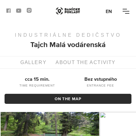
EN
INDUSTRIÁLNE DEDIČSTVO
ACTIVITIES
Tajch Malá vodárenská
ROUTES
GALLERY
ABOUT THE ACTIVITY
ARTICLES
cca 15 min.
Bez vstupného
BANSKÁ BYSTRICA
TIME REQUIREMENT
ENTRANCE FEE
BANSKÁ ŠTIAVNICA
ON THE MAP
KREMNICA