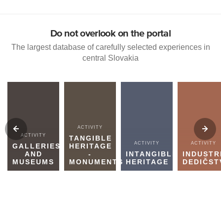
Do not overlook on the portal
The largest database of carefully selected experiences in
central Slovakia
ACTIVITY
ACTIVITY
TANGIBLE
ACTIVITY
ACTIVITY
GALLERIES
HERITAGE
AND
-
INTANGIBLE
INDUSTR
MUSEUMS
MONUMENTS
HERITAGE
DEDIČST