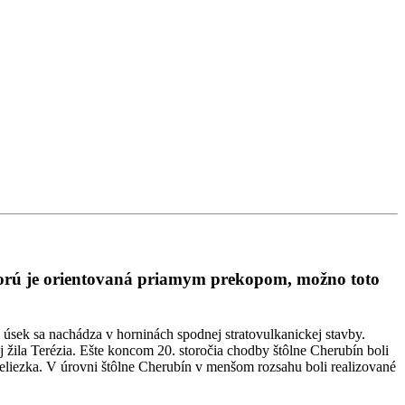
 ktorú je orientovaná priamym prekopom, možno toto
 úsek sa nachádza v horninách spodnej stratovulkanickej stavby.
aj žila Terézia. Ešte koncom 20. storočia chodby štôlne Cherubín boli
eliezka. V úrovni štôlne Cherubín v menšom rozsahu boli realizované