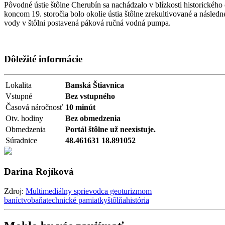
Pôvodné ústie štôlne Cherubín sa nachádzalo v blízkosti historickéh
koncom 19. storočia bolo okolie ústia štôlne zrekultivované a násle
vody v štôlni postavená páková ručná vodná pumpa.
Dôležité informácie
Lokalita
Banská Štiavnica
Vstupné
Bez vstupného
Časová náročnosť
10 minút
Otv. hodiny
Bez obmedzenia
Obmedzenia
Portál štôlne už neexistuje.
Súradnice
48.461631 18.891052
Darina Rojíková
Zdroj:
Multimediálny sprievodca geoturizmom
baníctvo
baňa
technické pamiatky
štôlňa
história