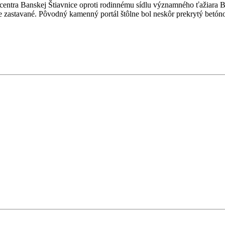
o centra Banskej Štiavnice oproti rodinnému sídlu významného ťažiara 
dne zastavané. Pôvodný kamenný portál štôlne bol neskôr prekrytý bet