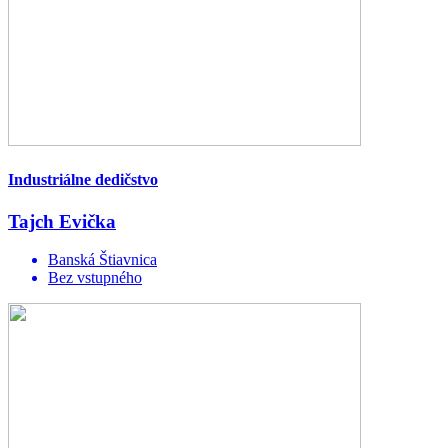
Industriálne dedičstvo
Tajch Evička
Banská Štiavnica
Bez vstupného