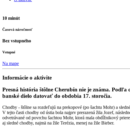
10 minút
Časová náročnosť
Bez vstupného
Vstupné
Na mape
Informácie o aktivite
Presná história štôlne Cherubín nie je známa. Podľa
banské dielo datovať do obdobia 17. storočia.
Chodby - štôlne sa rozdeľujú na prekopové (po šachtu Mohr) a sledné
V tejto časti chodby od ústia bola najprv prerazená žila Jozef, násle
odvetrávané od povrchu šachtou Mohr, ktorá mala obdĺžnikový priere
aj sledné chodby, najmä na žile Terézia, menej na žile Bieber.