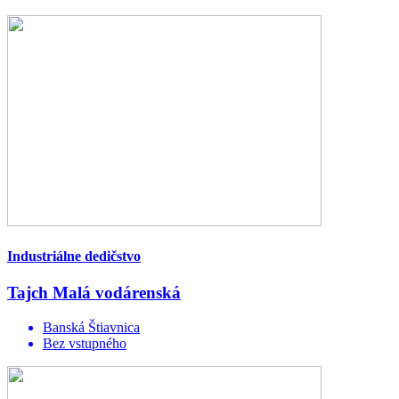
Industriálne dedičstvo
Tajch Malá vodárenská
Banská Štiavnica
Bez vstupného