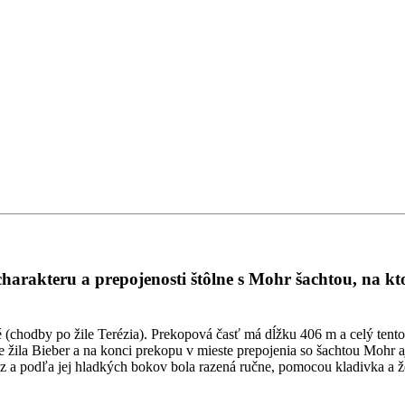
 charakteru a prepojenosti štôlne s Mohr šachtou, na
 (chodby po žile Terézia). Prekopová časť má dĺžku 406 m a celý tento
dne žila Bieber a na konci prekopu v mieste prepojenia so šachtou Mohr 
z a podľa jej hladkých bokov bola razená ručne, pomocou kladivka a ž