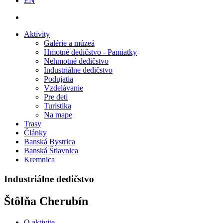
EN
Aktivity
Galérie a múzeá
Hmotné dedičstvo - Pamiatky
Nehmotné dedičstvo
Industriálne dedičstvo
Podujatia
Vzdelávanie
Pre deti
Turistika
Na mape
Trasy
Články
Banská Bystrica
Banská Štiavnica
Kremnica
Industriálne dedičstvo
Štôlňa Cherubín
O aktivite