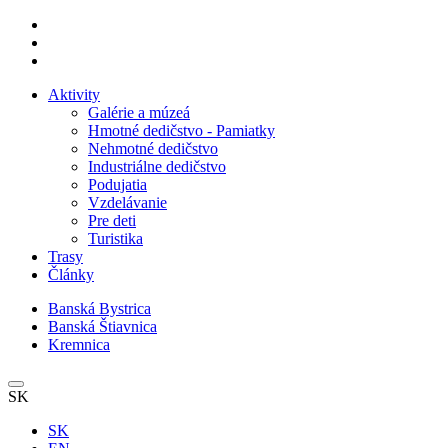
Aktivity
Galérie a múzeá
Hmotné dedičstvo - Pamiatky
Nehmotné dedičstvo
Industriálne dedičstvo
Podujatia
Vzdelávanie
Pre deti
Turistika
Trasy
Články
Banská Bystrica
Banská Štiavnica
Kremnica
SK
SK