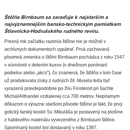
Štôlňa Birnbaum sa zaraďuje k najstarším a
najvýznamnejším bansko-technickým pamiatkam
Štiavnicko-Hodrušského rudného revíru.
Presný rok začiatku razenia štôlne nie je možné v
archívnych dokumentoch vypátrať. Prvá zachovaná
písomná zmienka o štôlni Birnbaum pochádza z roku 1547
v súvislosti s delením kuxov (v dnešnom ponímaní
podielov alebo „akcii“), čo znamená, že štôlňa v tom čase
už produkovala zisky z rudných žíl. Musela teda byť
vyrazená pravdepodobne po žilu Finsterort pri šachte
Michal/Althandel vzdialenej cca 700 metrov. Nepriamym
dôkazom o výrazne staršom pôvode štôlne je fakt, že prvý
gotický farský kostol Sv. Mikuláša je postavený na plošine
z haldového materiálu vyvezeného z Birnbaum štôlne.
Spomínaný kostol bol dostavaný v roku 1387.