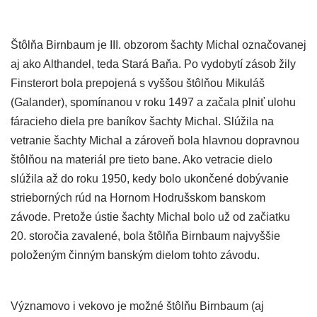
Štôlňa Birnbaum je III. obzorom šachty Michal označovanej
aj ako Althandel, teda Stará Baňa. Po vydobytí zásob žily
Finsterort bola prepojená s vyššou štôlňou Mikuláš
(Galander), spomínanou v roku 1497 a začala plniť ulohu
fáracieho diela pre baníkov šachty Michal. Slúžila na
vetranie šachty Michal a zároveň bola hlavnou dopravnou
štôlňou na materiál pre tieto bane. Ako vetracie dielo
slúžila až do roku 1950, kedy bolo ukončené dobývanie
strieborných rúd na Hornom Hodrušskom banskom
závode. Pretože ústie šachty Michal bolo už od začiatku
20. storočia zavalené, bola štôlňa Birnbaum najvyššie
položeným činným banským dielom tohto závodu.
Významovo i vekovo je možné štôlňu Birnbaum (aj