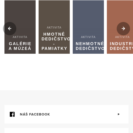
AKTIVITA
HMOTNÉ
AKTIVITA
AKTIVITA
AKTIVITA
DEDIČSTVO
GALÉRIE
-
NEHMOTNÉ
INDUSTR
A MÚZEÁ
PAMIATKY
DEDIČSTVO
DEDIČST
NÁŠ FACEBOOK