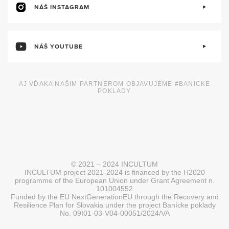
NÁŠ INSTAGRAM
NÁŠ YOUTUBE
AJ VĎAKA NAŠIM PARTNEROM OBJAVUJEME #BANICKE
POKLADY
© 2021 – 2024 INCULTUM
INCULTUM project 2021-2024 is financed by the H2020
programme of the European Union under Grant Agreement n.
101004552
Funded by the EU NextGenerationEU through the Recovery and
Resilience Plan for Slovakia under the project Banícke poklady
No. 09I01-03-V04-00051/2024/VA