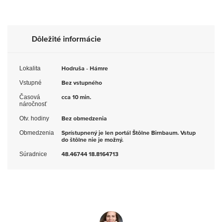
Dôležité informácie
Lokalita
Hodruša - Hámre
Vstupné
Bez vstupného
Časová
cca 10 min.
náročnosť
Otv. hodiny
Bez obmedzenia
Obmedzenia
Sprístupnený je len portál Štôlne Birnbaum. Vstup
do štôlne nie je možný.
Súradnice
48.46744 18.8164713