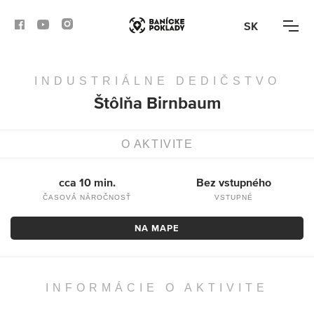
SK
INDUSTRIÁLNE DEDIČSTVO
AKTIVITY
Štôlňa Birnbaum
TRASY
O AKTIVITE
ČLÁNKY
cca 10 min.
Bez vstupného
BANSKÁ BYSTRICA
ČASOVÁ NÁROČNOSŤ
VSTUPNÉ
BANSKÁ ŠTIAVNICA
NA MAPE
KREMNICA
INFORMÁCIE O AKTIVITE