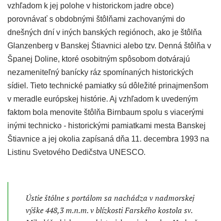
vzhľadom k jej polohe v historickom jadre obce)
porovnávať s obdobnými štôlňami zachovanými do
dnešných dní v iných banských regiónoch, ako je štôlňa
Glanzenberg v Banskej Štiavnici alebo tzv. Denná štôlňa v
Španej Doline, ktoré osobitným spôsobom dotvárajú
nezameniteľný banícky ráz spomínaných historických
sídiel. Tieto technické pamiatky sú dôležité prinajmenšom
v meradle európskej histórie. Aj vzhľadom k uvedeným
faktom bola menovite štôlňa Birnbaum spolu s viacerými
inými technicko - historickými pamiatkami mesta Banskej
Štiavnice a jej okolia zapísaná dňa 11. decembra 1993 na
Listinu Svetového Dedičstva UNESCO.
Ústie štôlne s portálom sa nachádza v nadmorskej
výške 448,3 m.n.m. v blízkosti Farského kostola sv.