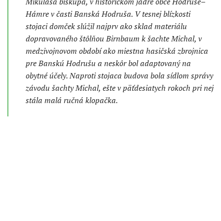
Mikuláša biskupa, v historickom jadre obce Hodruše–
Hámre v časti Banská Hodruša. V tesnej blízkosti
stojaci domček slúžil najprv ako sklad materiálu
dopravovaného štôlňou Birnbaum k šachte Michal, v
medzivojnovom období ako miestna hasičská zbrojnica
pre Banskú Hodrušu a neskôr bol adaptovaný na
obytné účely. Naproti stojaca budova bola sídlom správy
závodu šachty Michal, ešte v päťdesiatych rokoch pri nej
stála malá ručná klopačka.