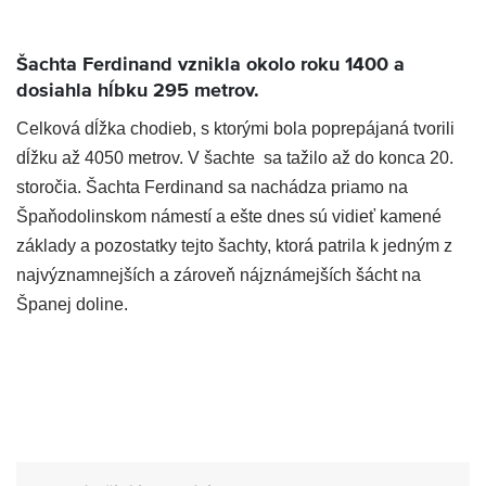
Šachta Ferdinand vznikla okolo roku 1400 a
dosiahla hĺbku 295 metrov.
Celková dĺžka chodieb, s ktorými bola poprepájaná tvorili
dĺžku až 4050 metrov. V šachte sa tažilo až do konca 20.
storočia. Šachta Ferdinand sa nachádza priamo na
Špaňodolinskom námestí a ešte dnes sú vidieť kamené
základy a pozostatky tejto šachty, ktorá patrila k jedným z
najvýznamnejších a zároveň nájznámejších šácht na
Španej doline.