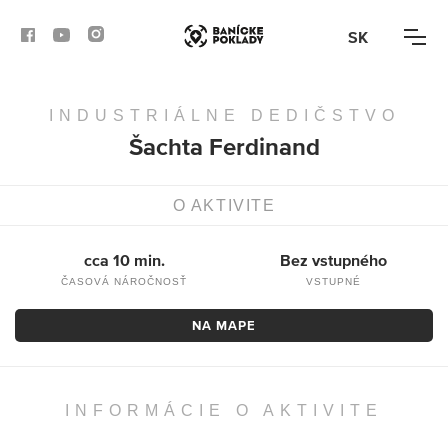
SK
INDUSTRIÁLNE DEDIČSTVO
AKTIVITY
Šachta Ferdinand
TRASY
O AKTIVITE
ČLÁNKY
cca 10 min.
Bez vstupného
BANSKÁ BYSTRICA
ČASOVÁ NÁROČNOSŤ
VSTUPNÉ
BANSKÁ ŠTIAVNICA
NA MAPE
KREMNICA
INFORMÁCIE O AKTIVITE