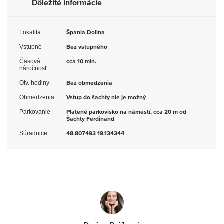
Dôležité informácie
Lokalita
Špania Dolina
Vstupné
Bez vstupného
Časová
cca 10 min.
náročnosť
Otv. hodiny
Bez obmedzenia
Obmedzenia
Vstup do šachty nie je možný
Parkovanie
Platené parkovisko na námestí, cca 20 m od
Šachty Ferdinand
Súradnice
48.807493 19.134344