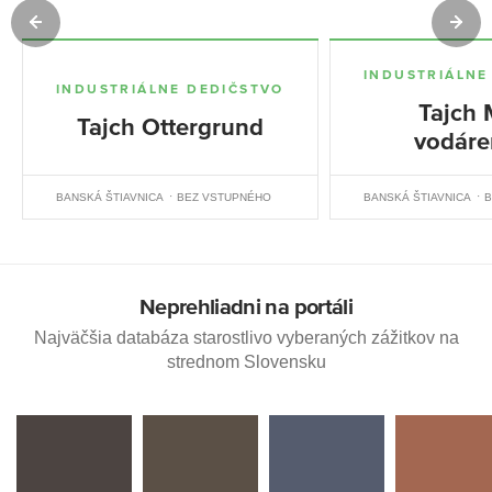
INDUSTRIÁLNE
INDUSTRIÁLNE DEDIČSTVO
Tajch 
Tajch Ottergrund
vodáre
BANSKÁ ŠTIAVNICA
BEZ VSTUPNÉHO
BANSKÁ ŠTIAVNICA
B
Neprehliadni na portáli
Najväčšia databáza starostlivo vyberaných zážitkov na
strednom Slovensku