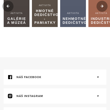
AKTIVITA
HMOTNÉ
AKTIVITA
AKTIVITA
AKTIVITA
DEDIČSTVO
GALÉRIE
-
NEHMOTNÉ
INDUSTR
A MÚZEÁ
PAMIATKY
DEDIČSTVO
DEDIČST
NÁŠ FACEBOOK
NÁŠ INSTAGRAM