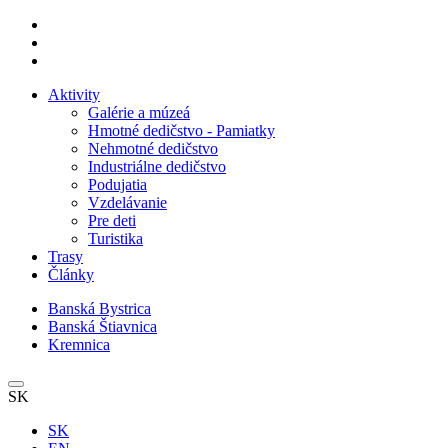
Aktivity
Galérie a múzeá
Hmotné dedičstvo - Pamiatky
Nehmotné dedičstvo
Industriálne dedičstvo
Podujatia
Vzdelávanie
Pre deti
Turistika
Trasy
Články
Banská Bystrica
Banská Štiavnica
Kremnica
SK
SK