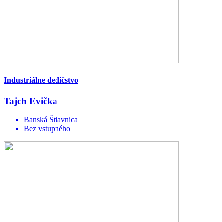
Industriálne dedičstvo
Tajch Evička
Banská Štiavnica
Bez vstupného