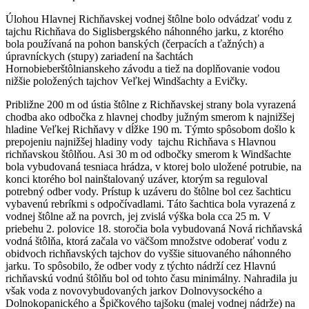
Úlohou Hlavnej Richňavskej vodnej štôlne bolo odvádzať vodu z
tajchu Richňava do Siglisbergského náhonného jarku, z ktorého
bola používaná na pohon banských (čerpacích a ťažných) a
úpravníckych (stupy) zariadení na šachtách
Hornobieberštôlnianskeho závodu a tiež na doplňovanie vodou
nižšie položených tajchov Veľkej Windšachty a Evičky.
Približne 200 m od ústia štôlne z Richňavskej strany bola vyrazená
chodba ako odbočka z hlavnej chodby južným smerom k najnižšej
hladine Veľkej Richňavy v dĺžke 190 m. Týmto spôsobom došlo k
prepojeniu najnižšej hladiny vody tajchu Richňava s Hlavnou
richňavskou štôlňou. Asi 30 m od odbočky smerom k Windšachte
bola vybudovaná tesniaca hrádza, v ktorej bolo uložené potrubie, na
konci ktorého bol nainštalovaný uzáver, ktorým sa reguloval
potrebný odber vody. Prístup k uzáveru do štôlne bol cez šachticu
vybavenú rebríkmi s odpočívadlami. Táto šachtica bola vyrazená z
vodnej štôlne až na povrch, jej zvislá výška bola cca 25 m. V
priebehu 2. polovice 18. storočia bola vybudovaná Nová richňavská
vodná štôlňa, ktorá začala vo väčšom množstve odoberať vodu z
obidvoch richňavských tajchov do vyššie situovaného náhonného
jarku. To spôsobilo, že odber vody z týchto nádrží cez Hlavnú
richňavskú vodnú štôlňu bol od tohto času minimálny. Nahradila ju
však voda z novovybudovaných jarkov Dolnovysockého a
Dolnokopanického a Špičkového tajšoku (malej vodnej nádrže) na