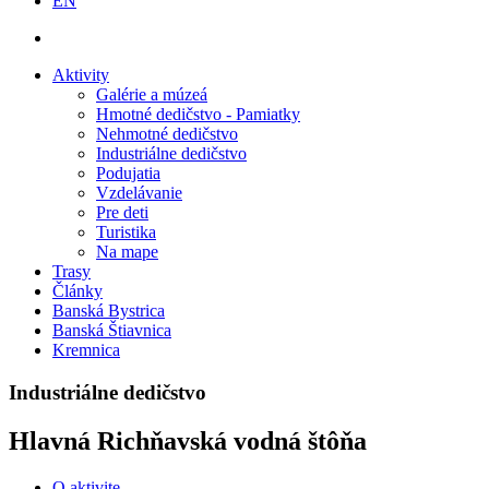
EN
Aktivity
Galérie a múzeá
Hmotné dedičstvo - Pamiatky
Nehmotné dedičstvo
Industriálne dedičstvo
Podujatia
Vzdelávanie
Pre deti
Turistika
Na mape
Trasy
Články
Banská Bystrica
Banská Štiavnica
Kremnica
Industriálne dedičstvo
Hlavná Richňavská vodná štôňa
O aktivite