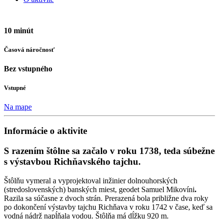
10 minút
Časová náročnosť
Bez vstupného
Vstupné
Na mape
Informácie o aktivite
S razením štôlne sa začalo v roku 1738, teda súbežne
s výstavbou Richňavského tajchu.
Štôlňu vymeral a vyprojektoval inžinier dolnouhorských
(stredoslovenských) banských miest, geodet Samuel Mikovíni
.
Razila sa súčasne z dvoch strán. Prerazená bola približne dva roky
po dokončení výstavby tajchu Richňava v roku 1742 v čase, keď sa
vodná nádrž napĺňala vodou. Štôlňa má dĺžku 920 m.