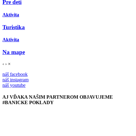
Pre deti
Aktivita
Turistika
Aktivita
Na mape
‹
›
×
náš facebook
náš instagram
náš youtube
AJ VĎAKA NAŠIM PARTNEROM OBJAVUJEME
#BANICKE POKLADY