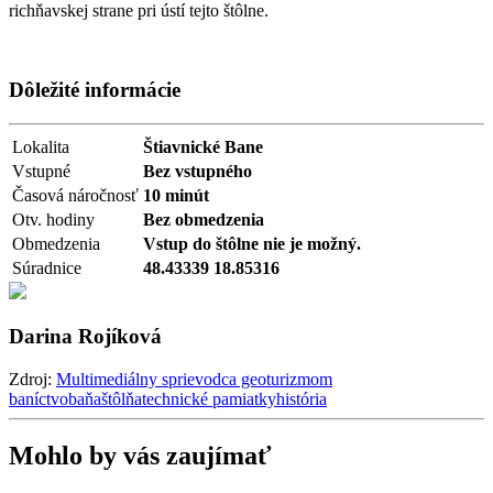
richňavskej strane pri ústí tejto štôlne.
Dôležité informácie
Lokalita
Štiavnické Bane
Vstupné
Bez vstupného
Časová náročnosť
10 minút
Otv. hodiny
Bez obmedzenia
Obmedzenia
Vstup do štôlne nie je možný.
Súradnice
48.43339 18.85316
Darina Rojíková
Zdroj:
Multimediálny sprievodca geoturizmom
baníctvo
baňa
štôlňa
technické pamiatky
história
Mohlo by vás zaujímať