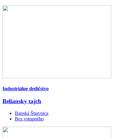
Industriálne dedičstvo
Beliansky tajch
Banská Štiavnica
Bez vstupného