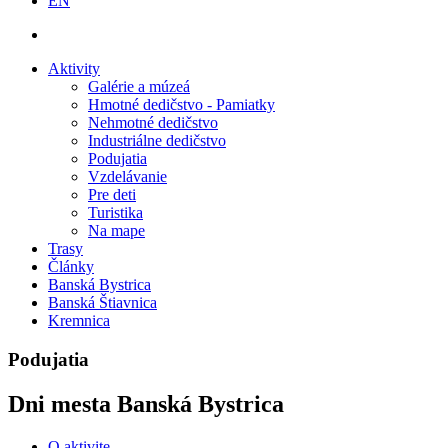
EN
Aktivity
Galérie a múzeá
Hmotné dedičstvo - Pamiatky
Nehmotné dedičstvo
Industriálne dedičstvo
Podujatia
Vzdelávanie
Pre deti
Turistika
Na mape
Trasy
Články
Banská Bystrica
Banská Štiavnica
Kremnica
Podujatia
Dni mesta Banská Bystrica
O aktivite