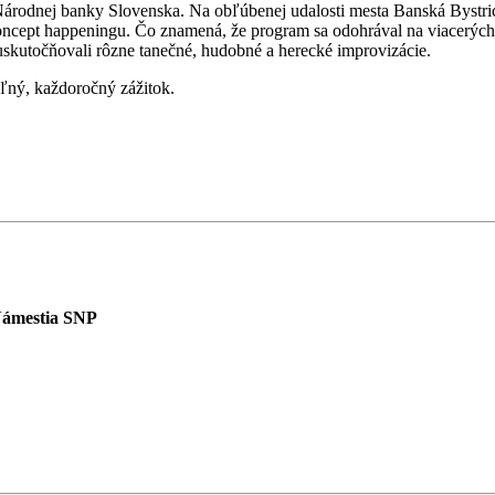
rodnej banky Slovenska. Na obľúbenej udalosti mesta Banská Bystrica
 koncept happeningu. Čo znamená, že program sa odohrával na viacerýc
uskutočňovali rôzne tanečné, hudobné a herecké improvizácie.
ľný, každoročný zážitok.
 Námestia SNP