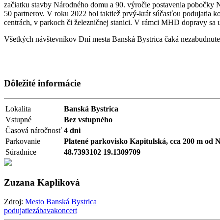
začiatku stavby Národného domu a 90. výročie postavenia pobočky Ná
50 partnerov. V roku 2022 bol taktiež prvý-krát súčasťou podujatia
centrách, v parkoch či železničnej stanici. V rámci MHD dopravy sa 
Všetkých návštevníkov Dní mesta Banská Bystrica čaká nezabudnute
Dôležité informácie
Lokalita
Banská Bystrica
Vstupné
Bez vstupného
Časová náročnosť
4 dni
Parkovanie
Platené parkovisko Kapitulská, cca 200 m od
Súradnice
48.7393102 19.1309709
Zuzana Kaplíková
Zdroj:
Mesto Banská Bystrica
podujatie
zábava
koncert