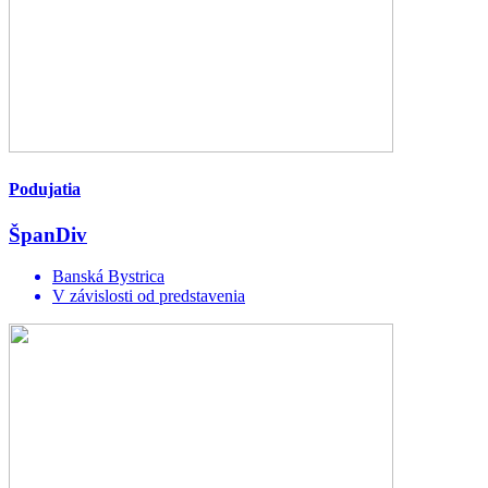
Podujatia
ŠpanDiv
Banská Bystrica
V závislosti od predstavenia