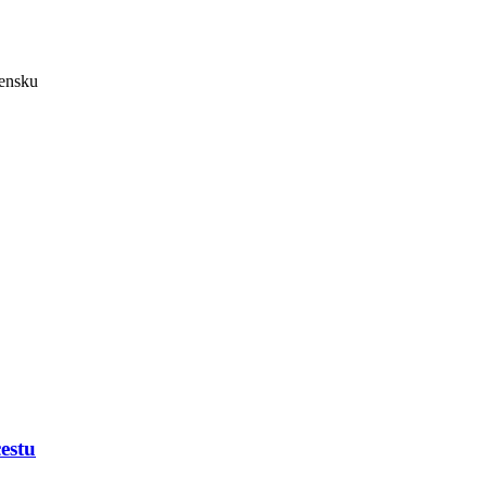
vensku
estu