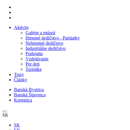
Aktivity
Galérie a múzeá
Hmotné dedičstvo - Pamiatky
Nehmotné dedičstvo
Industriálne dedičstvo
Podujatia
Vzdelávanie
Pre deti
Turistika
Trasy
Články
Banská Bystrica
Banská Štiavnica
Kremnica
SK
SK