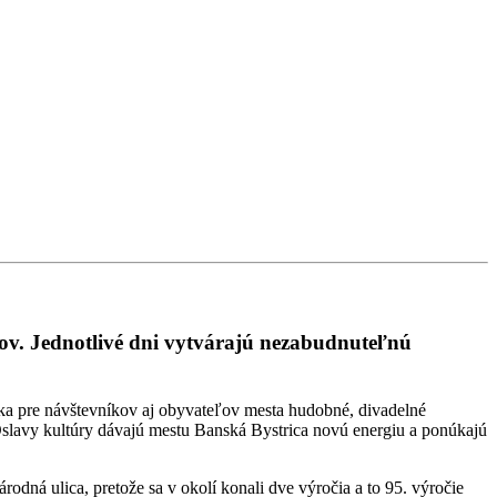
rov. Jednotlivé dni vytvárajú nezabudnuteľnú
úka pre návštevníkov aj obyvateľov mesta hudobné, divadelné
 Oslavy kultúry dávajú mestu Banská Bystrica novú energiu a ponúkajú
dná ulica, pretože sa v okolí konali dve výročia a to 95. výročie