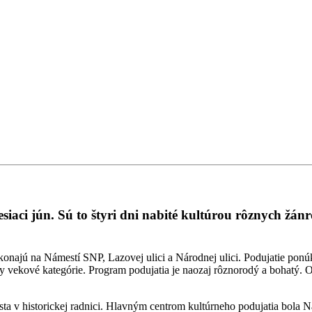
iaci jún. Sú to štyri dni nabité kultúrou rôznych žán
konajú na Námestí SNP, Lazovej ulici a Národnej ulici. Podujatie pon
tky vekové kategórie. Program podujatia je naozaj rôznorodý a bohatý.
 v historickej radnici. Hlavným centrom kultúrneho podujatia bola Náro