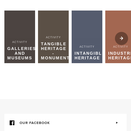
ACTIVITY
ACTIVITY
TANGIBLE
ACTIVITY
ACTIVITY
GALLERIES
HERITAGE
AND
-
INTANGIBLE
INDUSTR
MUSEUMS
MONUMENTS
HERITAGE
HERITAG
OUR FACEBOOK