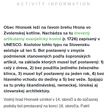
ACTIVITY INFORMATION
Obec Hronsek leží na ľavom brehu Hrona vo
Zvolenskej kotline. Nachádza sa tu
drevený
artikulárny evanjelický kostol
(r. 1726) zapísaný v
UNESCO. Kostolov tohto typu na Slovensku
existuje už len 5. Bol postavený v zmysle
podmienok stanovených podľa šopronských
artikúl, na základe ktorých musel byť postavený: 1)
celý z dreva, 2) bez použitia jediného železného
klinca, 3) musel byť postavený za jeden rok, 4) bez
hlavného vchodu do dediny a 5) bez veže. Spájajú
sa tu prvky škandinávskej, nemeckej, iónskej aj
slovanskej architektúry.
Vodný hrad Hronsek vznikol v 14. storočí a do súčasnej
podoby bol prestavaný na konci 16. storočia. Patril