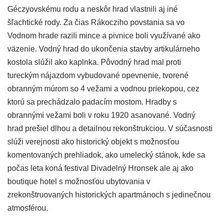
Géczyovskému rodu a neskôr hrad vlastnili aj iné
šľachtické rody. Za čias Rákocziho povstania sa vo
Vodnom hrade razili mince a pivnice boli využívané ako
väzenie. Vodný hrad do ukončenia stavby artikulárneho
kostola slúžil ako kaplnka. Pôvodný hrad mal proti
tureckým nájazdom vybudované opevnenie, tvorené
obranným múrom so 4 vežami a vodnou priekopou, cez
ktorú sa prechádzalo padacím mostom. Hradby s
obrannými vežami boli v roku 1920 asanované. Vodný
hrad prešiel dlhou a detailnou rekonštrukciou. V súčasnosti
slúži verejnosti ako historický objekt s možnosťou
komentovaných prehliadok, ako umelecký stánok, kde sa
počas leta koná festival Divadelný Hronsek ale aj ako
boutique hotel s možnosťou ubytovania v
zrekonštruovaných historických apartmánoch s jedinečnou
atmosférou.