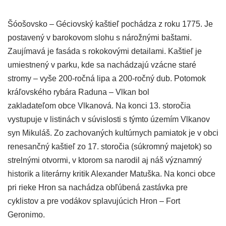
Šóošovsko – Géciovský kaštieľ pochádza z roku 1775. Je
postavený v barokovom slohu s nárožnými baštami.
Zaujímavá je fasáda s rokokovými detailami. Kaštieľ je
umiestnený v parku, kde sa nachádzajú vzácne staré
stromy – vyše 200-ročná lipa a 200-ročný dub. Potomok
kráľovského rybára Raduna – Vlkan bol
zakladateľom obce Vlkanová. Na konci 13. storočia
vystupuje v listinách v súvislosti s týmto územím Vlkanov
syn Mikuláš. Zo zachovaných kultúrnych pamiatok je v obci
renesančný kaštieľ zo 17. storočia (súkromný majetok) so
strelnými otvormi, v ktorom sa narodil aj náš významný
historik a literárny kritik Alexander Matuška. Na konci obce
pri rieke Hron sa nachádza obľúbená zastávka pre
cyklistov a pre vodákov splavujúcich Hron – Fort
Geronimo.