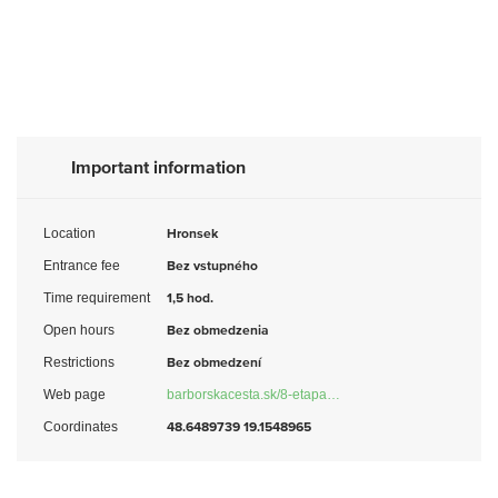
Important information
Location
Hronsek
Entrance fee
Bez vstupného
Time requirement
1,5 hod.
Open hours
Bez obmedzenia
Restrictions
Bez obmedzení
Web page
barborskacesta.sk/8-etapa…
Coordinates
48.6489739 19.1548965