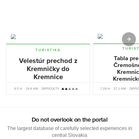
TURIS
TURISTIKA
Tabla pr
Velestúr prechod z
Čremošn
Kremničky do
Kremnic
Kremnice
Kremnick
6:5 H
19,6 KM
DIFFICULTY
7:29 H
27,1 KM
DIFFI
Do not overlook on the portal
The largest database of carefully selected experiences in
central Slovakia