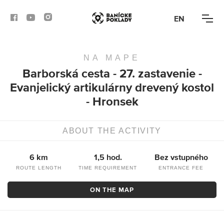
EN
NA MAPE
ACTIVITIES
Barborská cesta - 27. zastavenie -
Evanjelický artikulárny drevený kostol
ROUTES
- Hronsek
ARTICLES
ABOUT THE ACTIVITY
BANSKÁ BYSTRICA
6 km
1,5 hod.
Bez vstupného
BANSKÁ ŠTIAVNICA
ROUTE LENGTH
TIME REQUIREMENT
ENTRANCE FEE
KREMNICA
ON THE MAP