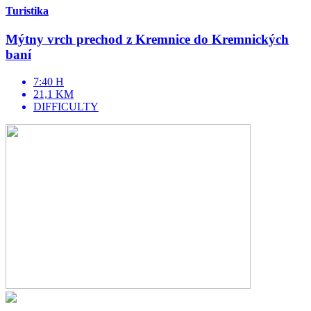
Turistika
Mýtny vrch prechod z Kremnice do Kremnických
baní
7:40 H
21,1 KM
DIFFICULTY