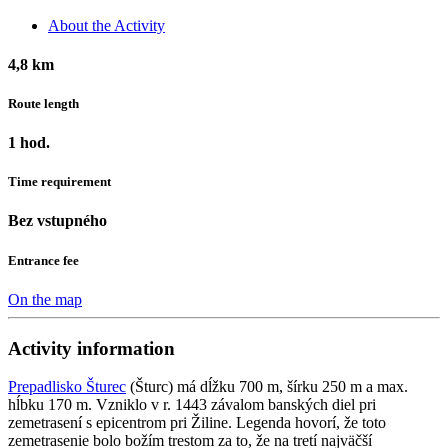
About the Activity
4,8 km
Route length
1 hod.
Time requirement
Bez vstupného
Entrance fee
On the map
Activity information
Prepadlisko Šturec
(Šturc) má dĺžku 700 m, šírku 250 m a max.
hĺbku 170 m. Vzniklo v r. 1443 závalom banských diel pri
zemetrasení s epicentrom pri Žiline. Legenda hovorí, že toto
zemetrasenie bolo božím trestom za to, že na tretí najväčší