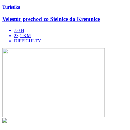
Turistika
Velestúr prechod zo Sielnice do Kremnice
7:0 H
23,1 KM
DIFFICULTY