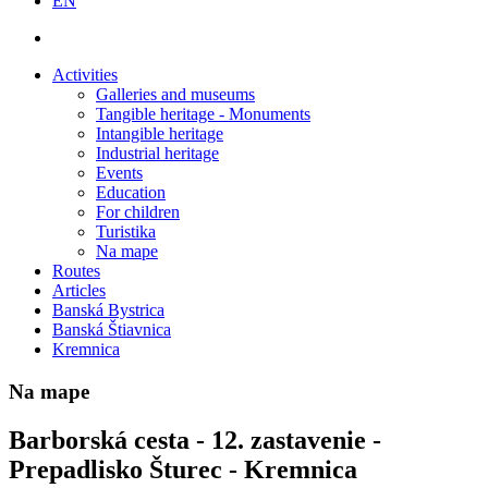
EN
Activities
Galleries and museums
Tangible heritage - Monuments
Intangible heritage
Industrial heritage
Events
Education
For children
Turistika
Na mape
Routes
Articles
Banská Bystrica
Banská Štiavnica
Kremnica
Na mape
Barborská cesta - 12. zastavenie -
Prepadlisko Šturec - Kremnica