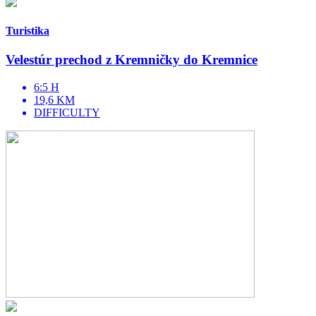
Turistika
Velestúr prechod z Kremničky do Kremnice
6:5 H
19,6 KM
DIFFICULTY