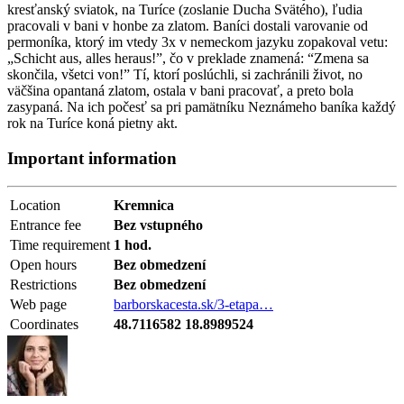
kresťanský sviatok, na Turíce (zoslanie Ducha Svätého), ľudia
pracovali v bani v honbe za zlatom. Baníci dostali varovanie od
permoníka, ktorý im vtedy 3x v nemeckom jazyku zopakoval vetu:
„Schicht aus, alles heraus!”, čo v preklade znamená: “Zmena sa
skončila, všetci von!” Tí, ktorí poslúchli, si zachránili život, no
väčšina opantaná zlatom, ostala v bani pracovať, a preto bola
zasypaná. Na ich počesť sa pri pamätníku Neznámeho baníka každý
rok na Turíce koná pietny akt.
Important information
Location
Kremnica
Entrance fee
Bez vstupného
Time requirement
1 hod.
Open hours
Bez obmedzení
Restrictions
Bez obmedzení
Web page
barborskacesta.sk/3-etapa…
Coordinates
48.7116582 18.8989524