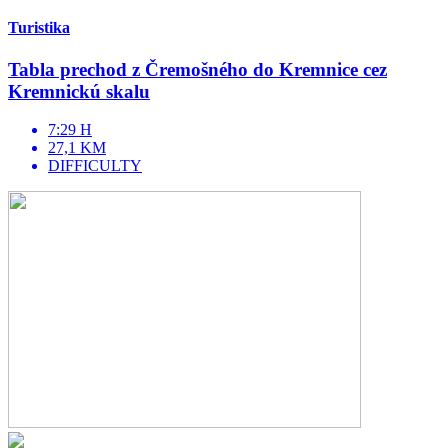
Turistika
Tabla prechod z Čremošného do Kremnice cez
Kremnickú skalu
7:29 H
27,1 KM
DIFFICULTY