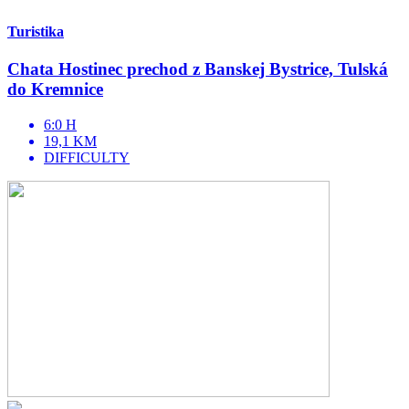
Turistika
Chata Hostinec prechod z Banskej Bystrice, Tulská
do Kremnice
6:0 H
19,1 KM
DIFFICULTY