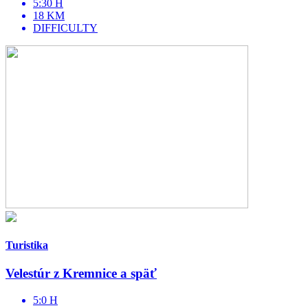
5:30 H
18 KM
DIFFICULTY
Turistika
Velestúr z Kremnice a späť
5:0 H