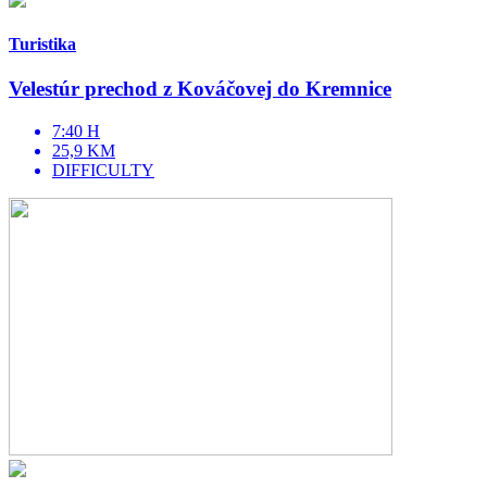
Turistika
Velestúr prechod z Kováčovej do Kremnice
7:40 H
25,9 KM
DIFFICULTY