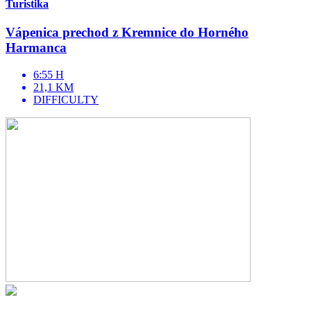
Turistika
Vápenica prechod z Kremnice do Horného
Harmanca
6:55 H
21,1 KM
DIFFICULTY