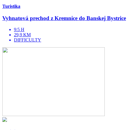
Turistika
Vyhnatová prechod z Kremnice do Banskej Bystrice
9:5 H
29,9 KM
DIFFICULTY