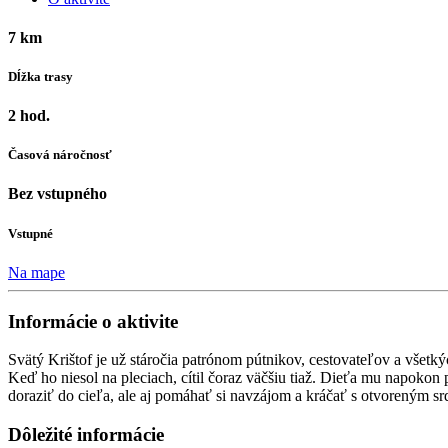
7 km
Dĺžka trasy
2 hod.
Časová náročnosť
Bez vstupného
Vstupné
Na mape
Informácie o aktivite
Svätý Krištof je už stáročia patrónom pútnikov, cestovateľov a všetk
Keď ho niesol na pleciach, cítil čoraz väčšiu tiaž. Dieťa mu napokon p
doraziť do cieľa, ale aj pomáhať si navzájom a kráčať s otvoreným s
Dôležité informácie