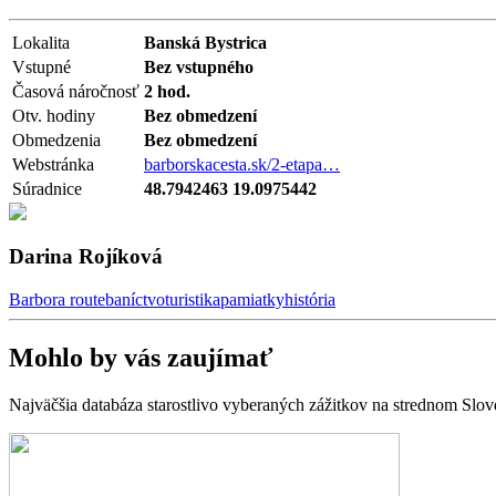
Lokalita
Banská Bystrica
Vstupné
Bez vstupného
Časová náročnosť
2 hod.
Otv. hodiny
Bez obmedzení
Obmedzenia
Bez obmedzení
Webstránka
barborskacesta.sk/2-etapa…
Súradnice
48.7942463 19.0975442
Darina Rojíková
Barbora route
baníctvo
turistika
pamiatky
história
Mohlo by vás zaujímať
Najväčšia databáza starostlivo vyberaných zážitkov na strednom Slo