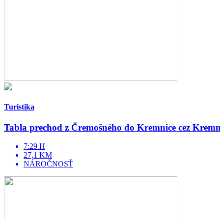
Turistika
Tabla prechod z Čremošného do Kremnice cez Kremn
7:29 H
27,1 KM
NÁROČNOSŤ