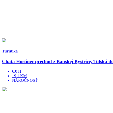
Turistika
Chata Hostinec prechod z Banskej Bystrice, Tulská 
6:0 H
19,1 KM
NÁROČNOSŤ