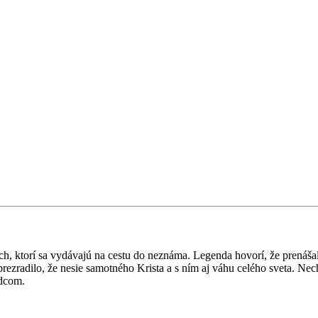
ých, ktorí sa vydávajú na cestu do neznáma. Legenda hovorí, že prenáš
rezradilo, že nesie samotného Krista a s ním aj váhu celého sveta. Nech
rdcom.