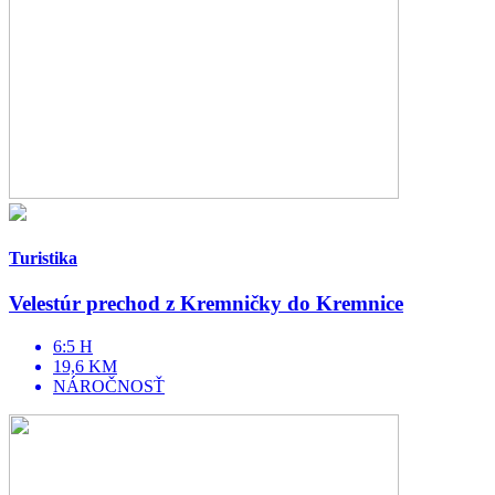
Turistika
Velestúr prechod z Kremničky do Kremnice
6:5 H
19,6 KM
NÁROČNOSŤ