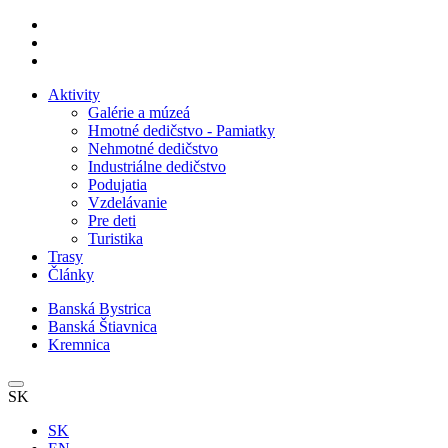
Aktivity
Galérie a múzeá
Hmotné dedičstvo - Pamiatky
Nehmotné dedičstvo
Industriálne dedičstvo
Podujatia
Vzdelávanie
Pre deti
Turistika
Trasy
Články
Banská Bystrica
Banská Štiavnica
Kremnica
SK
SK