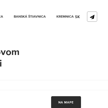
CA
BANSKÁ ŠTIAVNICA
KREMNICA
SK
ovom
i
NA MAPE