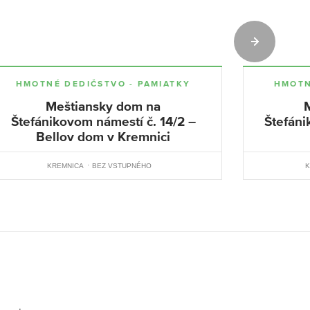
HMOTNÉ DEDIČSTVO - PAMIATKY
HMOTN
Meštiansky dom na
Štefánikovom námestí č. 14/2 –
Štefáni
Bellov dom v Kremnici
KREMNICA
BEZ VSTUPNÉHO
K