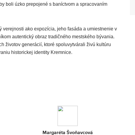
zby boli úzko prepojené s baníctvom a spracovaním
ný verejnosti ako expozícia, jeho fasáda a umiestnenie v
níkom autentický obraz tradičného mestského bývania.
ivotov generácií, ktoré spoluvytvárali živú kultúru
aniu historickej identity Kremnice.
Margaréta Švoňavcová