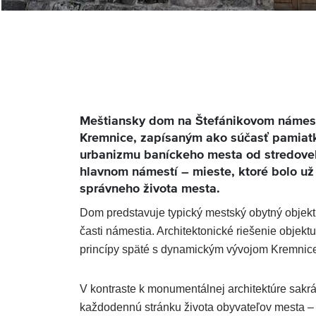
Meštiansky dom na Štefánikovom námestí 
Kremnice, zapísaným ako súčasť pamiatk
urbanizmu baníckeho mesta od stredove
hlavnom námestí – mieste, ktoré bolo u
správneho života mesta.
Dom predstavuje typický mestský obytný objekt,
časti námestia. Architektonické riešenie objekt
princípy späté s dynamickým vývojom Kremnice
V kontraste k monumentálnej architektúre sakr
každodennú stránku života obyvateľov mesta – 