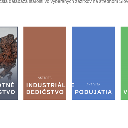
čšia databáza starostlivo vyberaných zážitkov na strednom Slo
TA
AKTIVITA
OTNÉ
INDUSTRIÁLNE
AKTIVITA
STVO
DEDIČSTVO
PODUJATIA
V