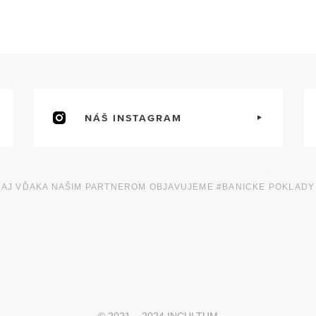
NÁŠ INSTAGRAM
AJ VĎAKA NAŠIM PARTNEROM OBJAVUJEME #BANICKE POKLADY