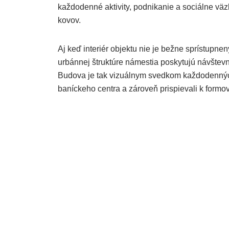
každodenné aktivity, podnikanie a sociálne vä
kovov.
Aj keď interiér objektu nie je bežne sprístupne
urbánnej štruktúre námestia poskytujú návštev
Budova je tak vizuálnym svedkom každodenných ž
baníckeho centra a zároveň prispievali k formov