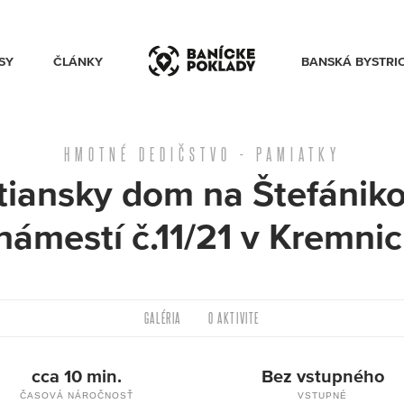
SY
ČLÁNKY
BANSKÁ BYSTRI
HMOTNÉ DEDIČSTVO - PAMIATKY
tiansky dom na Štefánik
AKTIVITY
námestí č.11/21 v Kremnic
TRASY
GALÉRIA
O AKTIVITE
ČLÁNKY
cca 10 min.
Bez vstupného
BANSKÁ BYSTRICA
ČASOVÁ NÁROČNOSŤ
VSTUPNÉ