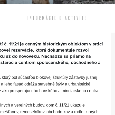
INFORMÁCIE O AKTIVITE
č. 11/21 je cenným historickým objektom v srdci
ovej rezervácie, ktorá dokumentuje rozvoj
ku až do novoveku. Nachádza sa priamo na
ž stáročia centrom spoločenského, obchodného a
 ktorý bol súčasťou blokovej štruktúry zástavby južnej
u a jeho fasád odráža stavebné štýly a urbanistické
 ako prosperujúceho banského a minciarskeho centra.
álnych a verejných budov, dom č. 11/21 ukazuje
mešťanov, remeselníkov, obchodníkov a rodín, ktorých