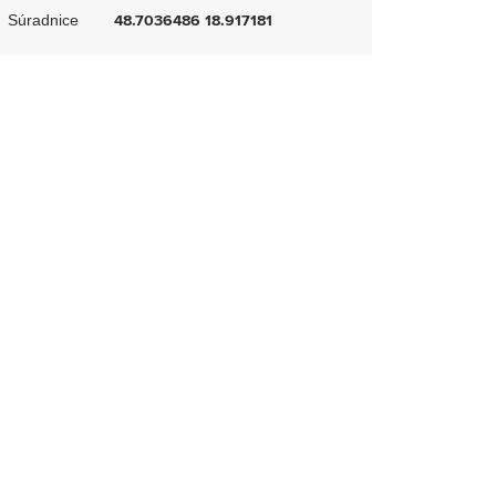
Súradnice
48.7036486 18.917181