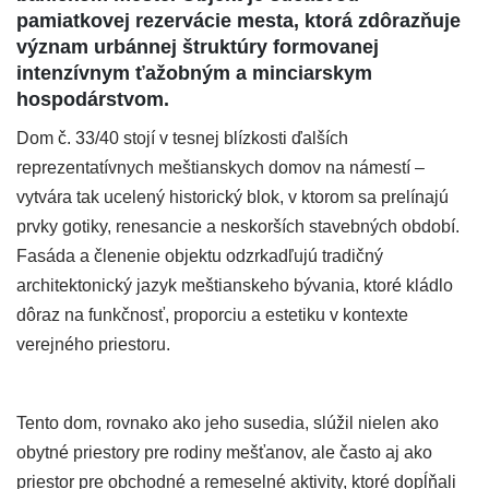
pamiatkovej rezervácie mesta, ktorá zdôrazňuje
význam urbánnej štruktúry formovanej
intenzívnym ťažobným a minciarskym
hospodárstvom.
Dom č. 33/40 stojí v tesnej blízkosti ďalších
reprezentatívnych meštianskych domov na námestí –
vytvára tak ucelený historický blok, v ktorom sa prelínajú
prvky gotiky, renesancie a neskorších stavebných období.
Fasáda a členenie objektu odzrkadľujú tradičný
architektonický jazyk meštianskeho bývania, ktoré kládlo
dôraz na funkčnosť, proporciu a estetiku v kontexte
verejného priestoru.
Tento dom, rovnako ako jeho susedia, slúžil nielen ako
obytné priestory pre rodiny mešťanov, ale často aj ako
priestor pre obchodné a remeselné aktivity, ktoré dopĺňali