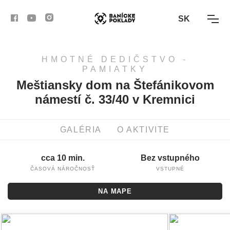
SK
HMOTNÉ DEDIČSTVO -
AKTIVITY
PAMIATKY
Meštiansky dom na Štefánikovom
TRASY
námestí č. 33/40 v Kremnici
ČLÁNKY
GALÉRIA
O AKTIVITE
BANSKÁ BYSTRICA
cca 10 min.
Bez vstupného
BANSKÁ ŠTIAVNICA
ČASOVÁ NÁROČNOSŤ
VSTUPNÉ
NA MAPE
KREMNICA