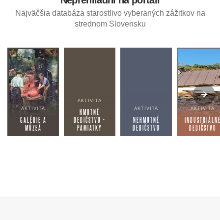
Neprehliadni na portáli
Najväčšia databáza starostlivo vyberaných zážitkov na
strednom Slovensku
AKTIVITA
AKTIVITA
AKTIVITA
AKTIVITA
HMOTNÉ
GALÉRIE A
DEDIČSTVO -
NEHMOTNÉ
INDUSTRIÁLN
MÚZEÁ
PAMIATKY
DEDIČSTVO
DEDIČSTVO