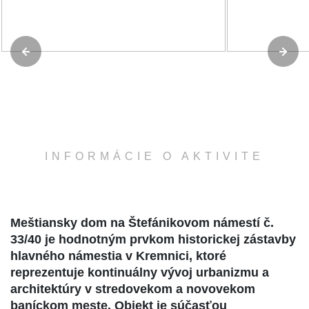
INFORMÁCIE O AKTIVITE
Meštiansky dom na Štefánikovom námestí č.
33/40 je hodnotným prvkom historickej zástavby
hlavného námestia v Kremnici, ktoré
reprezentuje kontinuálny vývoj urbanizmu a
architektúry v stredovekom a novovekom
baníckom meste. Objekt je súčasťou