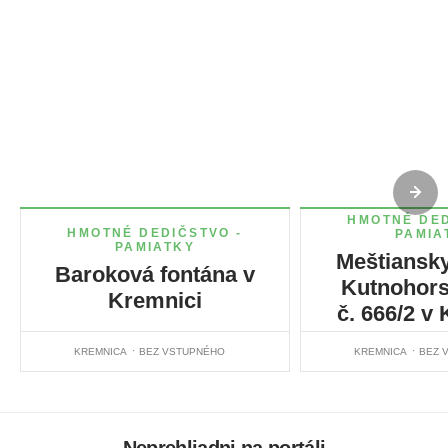
HMOTNÉ DED
HMOTNÉ DEDIČSTVO -
PAMIA
PAMIATKY
Meštiansk
Baroková fontána v
Kutnohorsk
Kremnici
č. 666/2 v
KREMNICA
BEZ VSTUPNÉHO
KREMNICA
BEZ 