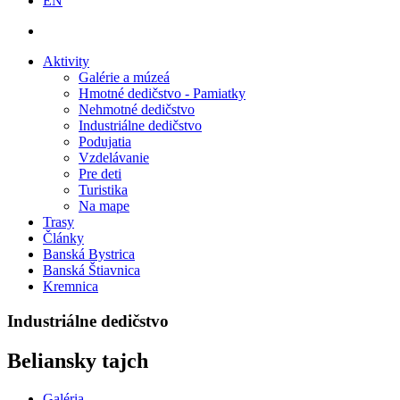
EN
Aktivity
Galérie a múzeá
Hmotné dedičstvo - Pamiatky
Nehmotné dedičstvo
Industriálne dedičstvo
Podujatia
Vzdelávanie
Pre deti
Turistika
Na mape
Trasy
Články
Banská Bystrica
Banská Štiavnica
Kremnica
Industriálne dedičstvo
Beliansky tajch
Galéria