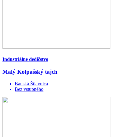
Industriálne dedičstvo
Malý Kolpašský tajch
Banská Štiavnica
Bez vstupného