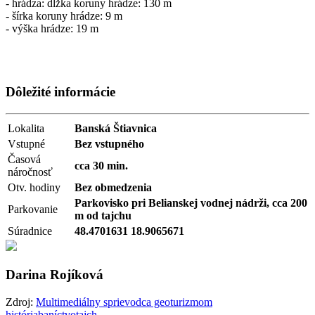
- hrádza: dĺžka koruny hrádze: 130 m
- šírka koruny hrádze: 9 m
- výška hrádze: 19 m
Dôležité informácie
Lokalita
Banská Štiavnica
Vstupné
Bez vstupného
Časová
cca 30 min.
náročnosť
Otv. hodiny
Bez obmedzenia
Parkovisko pri Belianskej vodnej nádrži, cca 200
Parkovanie
m od tajchu
Súradnice
48.4701631 18.9065671
Darina Rojíková
Zdroj:
Multimediálny sprievodca geoturizmom
história
baníctvo
tajch