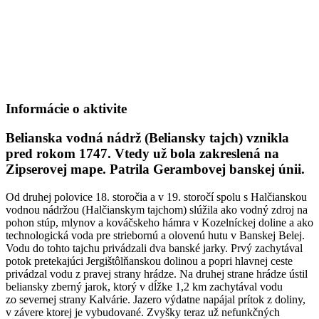
Informácie o aktivite
Belianska vodná nádrž (Beliansky tajch) vznikla
pred rokom 1747. Vtedy už bola zakreslená na
Zipserovej mape. Patrila Gerambovej banskej únii.
Od druhej polovice 18. storočia a v 19. storočí spolu s Halčianskou
vodnou nádržou (Halčianskym tajchom) slúžila ako vodný zdroj na
pohon stúp, mlynov a kováčskeho hámra v Kozelníckej doline a ako
technologická voda pre striebornú a olovenú hutu v Banskej Belej.
Vodu do tohto tajchu privádzali dva banské jarky. Prvý zachytával
potok pretekajúci Jergištôlňanskou dolinou a popri hlavnej ceste
privádzal vodu z pravej strany hrádze. Na druhej strane hrádze ústil
beliansky zberný jarok, ktorý v dĺžke 1,2 km zachytával vodu
zo severnej strany Kalvárie. Jazero výdatne napájal prítok z doliny,
v závere ktorej je vybudované. Zvyšky teraz už nefunkčných