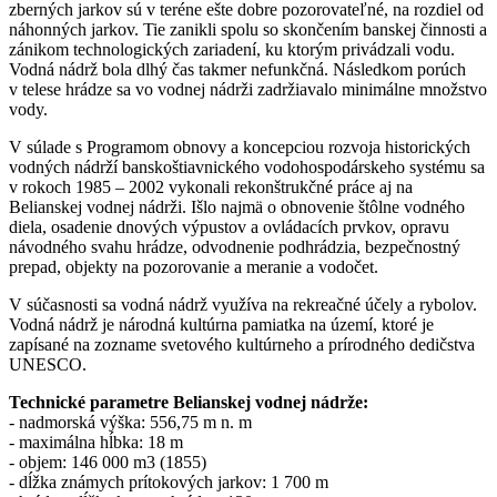
zberných jarkov sú v teréne ešte dobre pozorovateľné, na rozdiel od
náhonných jarkov. Tie zanikli spolu so skončením banskej činnosti a
zánikom technologických zariadení, ku ktorým privádzali vodu.
Vodná nádrž bola dlhý čas takmer nefunkčná. Následkom porúch
v telese hrádze sa vo vodnej nádrži zadržiavalo minimálne množstvo
vody.
V súlade s Programom obnovy a koncepciou rozvoja historických
vodných nádrží banskoštiavnického vodohospodárskeho systému sa
v rokoch 1985 – 2002 vykonali rekonštrukčné práce aj na
Belianskej vodnej nádrži. Išlo najmä o obnovenie štôlne vodného
diela, osadenie dnových výpustov a ovládacích prvkov, opravu
návodného svahu hrádze, odvodnenie podhrádzia, bezpečnostný
prepad, objekty na pozorovanie a meranie a vodočet.
V súčasnosti sa vodná nádrž využíva na rekreačné účely a rybolov.
Vodná nádrž je národná kultúrna pamiatka na území, ktoré je
zapísané na zozname svetového kultúrneho a prírodného dedičstva
UNESCO.
Technické parametre Belianskej vodnej nádrže:
- nadmorská výška: 556,75 m n. m
- maximálna hĺbka: 18 m
- objem: 146 000 m3 (1855)
- dĺžka známych prítokových jarkov: 1 700 m