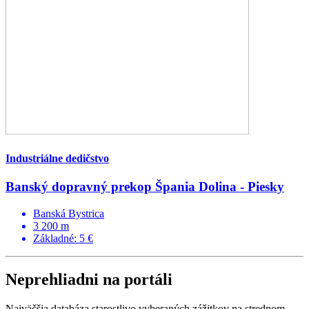
Industriálne dedičstvo
Banský dopravný prekop Špania Dolina - Piesky
Banská Bystrica
3 200 m
Základné: 5 €
Neprehliadni na portáli
Najväčšia databáza starostlivo vyberaných zážitkov na strednom