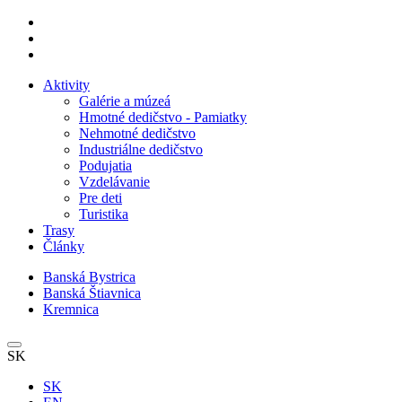
Aktivity
Galérie a múzeá
Hmotné dedičstvo - Pamiatky
Nehmotné dedičstvo
Industriálne dedičstvo
Podujatia
Vzdelávanie
Pre deti
Turistika
Trasy
Články
Banská Bystrica
Banská Štiavnica
Kremnica
SK
SK