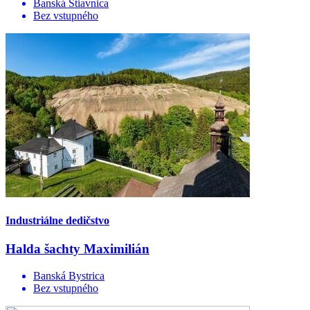
Banská Štiavnica
Bez vstupného
Industriálne dedičstvo
Halda šachty Maximilián
Banská Bystrica
Bez vstupného