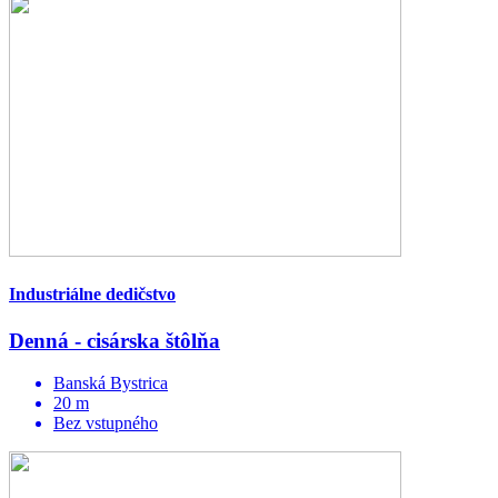
Industriálne dedičstvo
Denná - cisárska štôlňa
Banská Bystrica
20 m
Bez vstupného